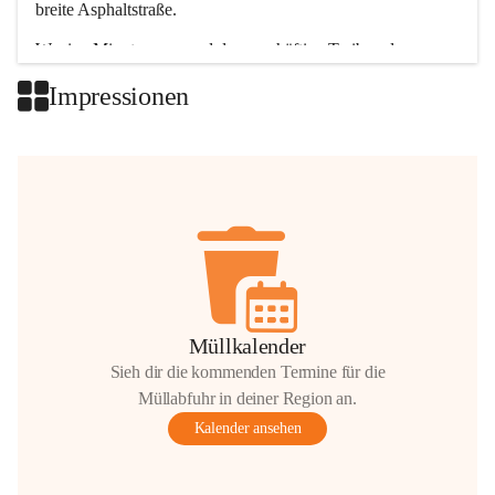
breite Asphaltstraße. 
Wenige Minuten nur, und das geschäftige Treiben der 
Talgemeinden sorgt für abwechslungsreiche Möglichkeiten.
Impressionen
+2
Müllkalender
Sieh dir die kommenden Termine für die
Müllabfuhr in deiner Region an.
Kalender ansehen