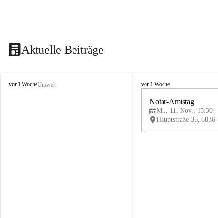
Aktuelle Beiträge
V
V
vor 1 Woche
vor 1 Woche
Umwelt
i
i
k
k
Notar-Amtstag
t
t
Mi., 11. Nov., 15:30
o
o
r
r
s
s
b
b
e
e
r
r
g
g