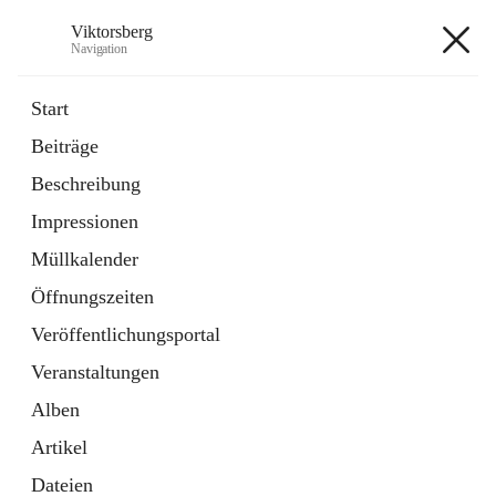
Viktorsberg
Navigation
Viktorsberg
Start
Beiträge
Gemeindepolitik
Beschreibung
1 Schnellzugriff
Impressionen
Bürgerservice
10 Schnellzugriffe
Müllkalender
Öffnungszeiten
+8
Veröffentlichungsportal
Veranstaltungen
Alben
Artikel
Hauptadresse
Dateien