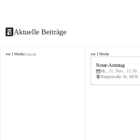
Aktuelle Beiträge
V
V
vor 1 Woche
vor 1 Woche
Umwelt
i
i
k
k
Notar-Amtstag
t
t
Mi., 11. Nov., 15:30
o
o
r
r
s
s
b
b
e
e
r
r
g
g