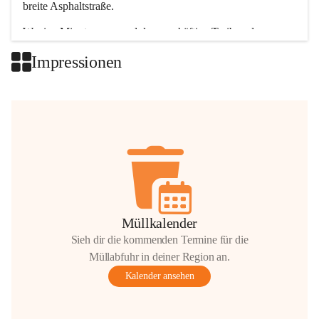
breite Asphaltstraße. 
Wenige Minuten nur, und das geschäftige Treiben der 
Talgemeinden sorgt für abwechslungsreiche Möglichkeiten.
Impressionen
+2
Müllkalender
Sieh dir die kommenden Termine für die
Müllabfuhr in deiner Region an.
Kalender ansehen