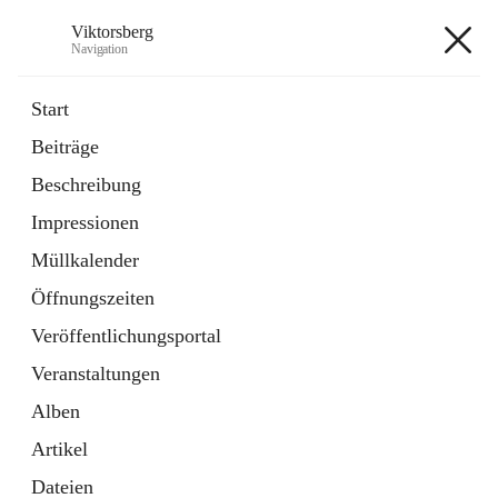
Viktorsberg
Navigation
Viktorsberg
Start
Beiträge
Gemeindepolitik
Beschreibung
1 Schnellzugriff
Impressionen
Bürgerservice
10 Schnellzugriffe
Müllkalender
Öffnungszeiten
+8
Veröffentlichungsportal
Veranstaltungen
Alben
Artikel
Hauptadresse
Dateien