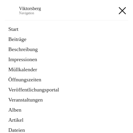
Viktorsberg
Navigation
Viktorsberg
Start
Beiträge
Gemeindepolitik
Beschreibung
1 Schnellzugriff
Impressionen
Bürgerservice
10 Schnellzugriffe
Müllkalender
Öffnungszeiten
+8
Veröffentlichungsportal
Veranstaltungen
Alben
Artikel
Hauptadresse
Dateien