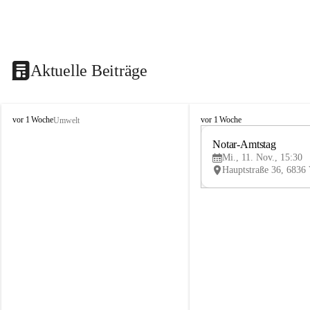
Aktuelle Beiträge
V
V
vor 1 Woche
vor 1 Woche
Umwelt
i
i
k
k
Notar-Amtstag
t
t
Mi., 11. Nov., 15:30
o
o
r
r
s
s
b
b
e
e
r
r
g
g