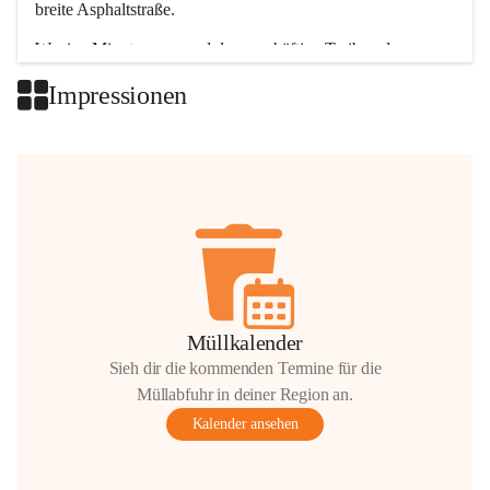
breite Asphaltstraße. 
Wenige Minuten nur, und das geschäftige Treiben der 
Talgemeinden sorgt für abwechslungsreiche Möglichkeiten.
Impressionen
+2
Müllkalender
Sieh dir die kommenden Termine für die
Müllabfuhr in deiner Region an.
Kalender ansehen