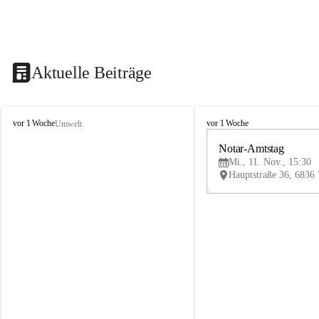
Aktuelle Beiträge
V
V
vor 1 Woche
vor 1 Woche
Umwelt
i
i
k
k
Notar-Amtstag
t
t
Mi., 11. Nov., 15:30
o
o
r
r
s
s
b
b
e
e
r
r
g
g