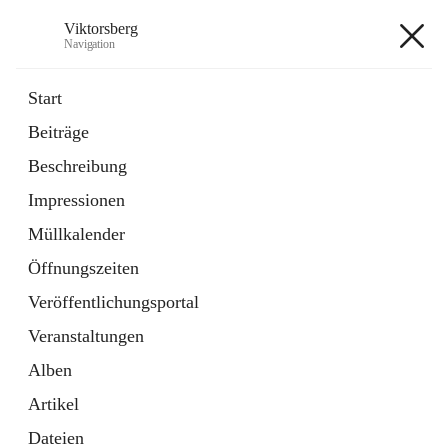
Viktorsberg
Navigation
Viktorsberg
Start
Beiträge
Gemeindepolitik
Beschreibung
1 Schnellzugriff
Impressionen
Bürgerservice
10 Schnellzugriffe
Müllkalender
Öffnungszeiten
+8
Veröffentlichungsportal
Veranstaltungen
Alben
Artikel
Hauptadresse
Dateien