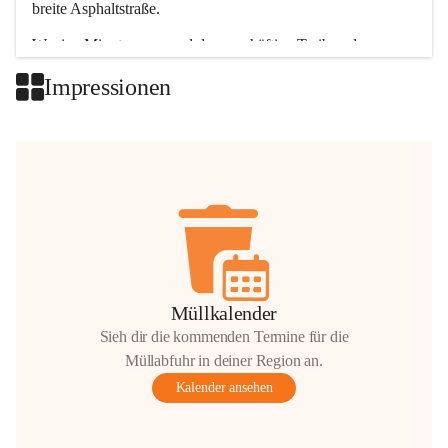
breite Asphaltstraße. 
Wenige Minuten nur, und das geschäftige Treiben der 
Talgemeinden sorgt für abwechslungsreiche Möglichkeiten.
Impressionen
+2
Müllkalender
Sieh dir die kommenden Termine für die
Müllabfuhr in deiner Region an.
Kalender ansehen