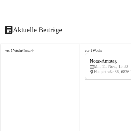
Aktuelle Beiträge
V
V
vor 1 Woche
vor 1 Woche
Umwelt
i
i
k
k
Notar-Amtstag
t
t
Mi., 11. Nov., 15:30
o
o
r
r
s
s
b
b
e
e
r
r
g
g