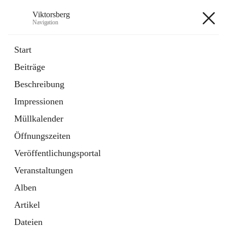
Viktorsberg
Navigation
Viktorsberg
Start
Beiträge
Gemeindepolitik
Beschreibung
1 Schnellzugriff
Impressionen
Bürgerservice
10 Schnellzugriffe
Müllkalender
Öffnungszeiten
+8
Veröffentlichungsportal
Veranstaltungen
Alben
Artikel
Hauptadresse
Dateien