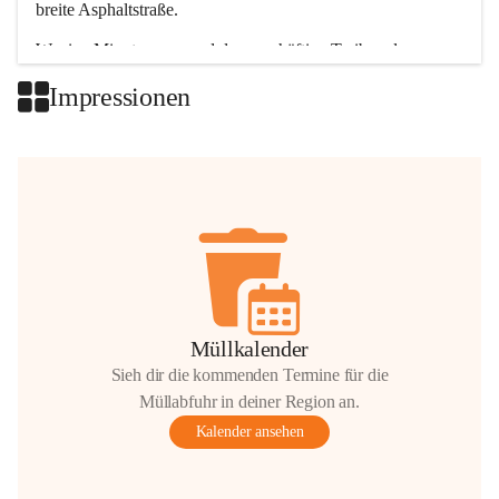
breite Asphaltstraße. 
Wenige Minuten nur, und das geschäftige Treiben der 
Talgemeinden sorgt für abwechslungsreiche Möglichkeiten.
Impressionen
+2
Müllkalender
Sieh dir die kommenden Termine für die
Müllabfuhr in deiner Region an.
Kalender ansehen