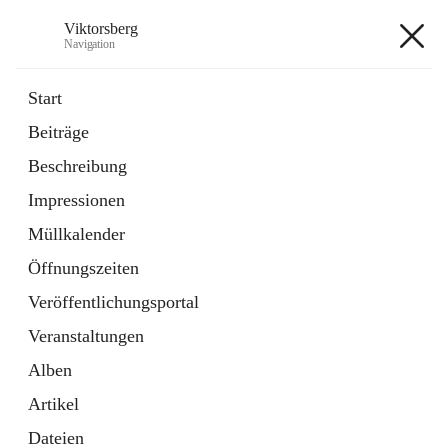
Viktorsberg
Navigation
Viktorsberg
Start
Beiträge
Gemeindepolitik
Beschreibung
1 Schnellzugriff
Impressionen
Bürgerservice
10 Schnellzugriffe
Müllkalender
Öffnungszeiten
+8
Veröffentlichungsportal
Veranstaltungen
Alben
Artikel
Hauptadresse
Dateien