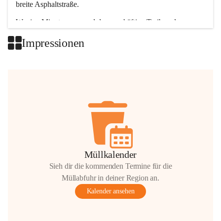
breite Asphaltstraße. 
Wenige Minuten nur, und das geschäftige Treiben der 
Talgemeinden sorgt für abwechslungsreiche Möglichkeiten.
Impressionen
+2
Müllkalender
Sieh dir die kommenden Termine für die
Müllabfuhr in deiner Region an.
Kalender ansehen