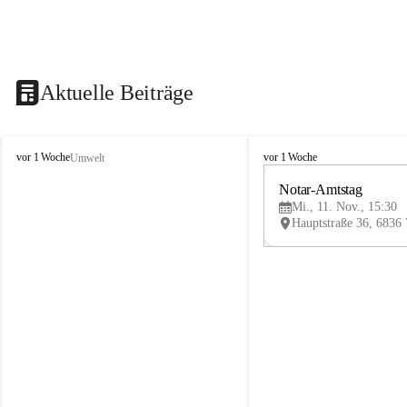
Aktuelle Beiträge
V
V
vor 1 Woche
vor 1 Woche
Umwelt
i
i
k
k
Notar-Amtstag
t
t
Mi., 11. Nov., 15:30
o
o
r
r
s
s
b
b
e
e
r
r
g
g