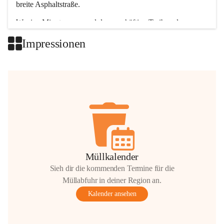
breite Asphaltstraße. 
Wenige Minuten nur, und das geschäftige Treiben der 
Talgemeinden sorgt für abwechslungsreiche Möglichkeiten.
Impressionen
+2
Müllkalender
Sieh dir die kommenden Termine für die
Müllabfuhr in deiner Region an.
Kalender ansehen