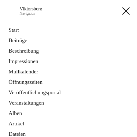
Viktorsberg
Navigation
Viktorsberg
Start
Beiträge
Gemeindepolitik
Beschreibung
1 Schnellzugriff
Impressionen
Bürgerservice
10 Schnellzugriffe
Müllkalender
Öffnungszeiten
+8
Veröffentlichungsportal
Veranstaltungen
Alben
Artikel
Hauptadresse
Dateien