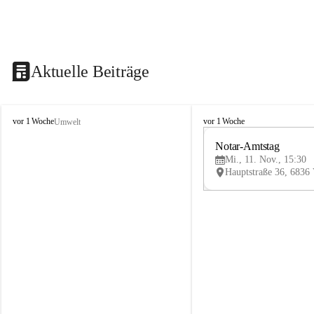
Aktuelle Beiträge
V
V
vor 1 Woche
vor 1 Woche
Umwelt
i
i
k
k
Notar-Amtstag
t
t
Mi., 11. Nov., 15:30
o
o
r
r
s
s
b
b
e
e
r
r
g
g