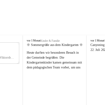
V
V
vor 1 Monat
vor 1 Monat
Kinder & Familie
i
i
🌞 Sommergrüße aus dem Kindergarten 🌞
Canyoning 
k
k
11
22. Juli 20
Heute durften wir besonderen Besuch in 
t
t
NO
o
o
Hauptstraße 36, 6836 Viktorsberg, AUT
der Gemeinde begrüßen: Die 
V
r
r
Kindergartenkinder kamen gemeinsam mit 
s
s
dem pädagogischen Team vorbei, um uns 
b
b
einen schönen Sommer zu wünschen.
e
e
r
r
Vielen Dank für diese liebe Überraschung 
g
g
und die fröhlichen Sommergrüße! Wir 
wünschen allen Kindern, ihren Familien 
sowie dem gesamten Kindergarten-Team 
erholsame, sonnige und wunderschöne 
Sommerferien. 🌼☀️