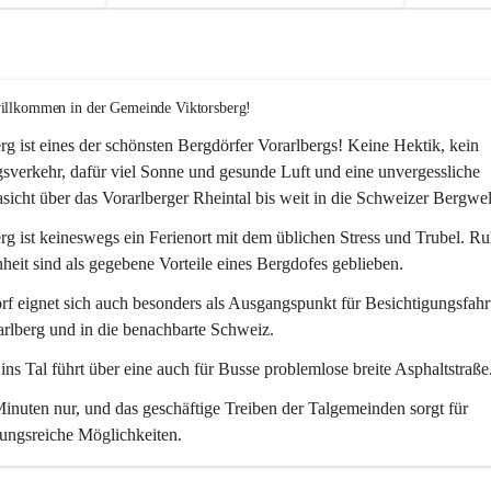
willkommen in der Gemeinde Viktorsberg!
rg ist eines der schönsten Bergdörfer Vorarlbergs! Keine Hektik, kein 
verkehr, dafür viel Sonne und gesunde Luft und eine unvergessliche 
icht über das Vorarlberger Rheintal bis weit in die Schweizer Bergwel
rg ist keineswegs ein Ferienort mit dem üblichen Stress und Trubel. R
eit sind als gegebene Vorteile eines Bergdofes geblieben. 
f eignet sich auch besonders als Ausgangspunkt für Besichtigungsfahrt
rlberg und in die benachbarte Schweiz. 
ns Tal führt über eine auch für Busse problemlose breite Asphaltstraße.
nuten nur, und das geschäftige Treiben der Talgemeinden sorgt für 
ungsreiche Möglichkeiten.