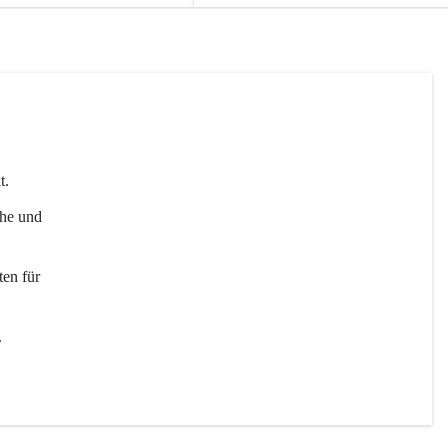
t. 
uhe und 
en für 
 