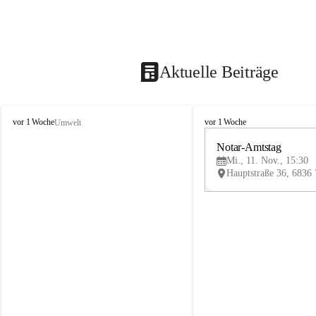
Aktuelle Beiträge
V
V
vor 1 Woche
vor 1 Woche
Umwelt
i
i
k
k
Notar-Amtstag
t
t
Mi., 11. Nov., 15:30
o
o
r
r
s
s
b
b
e
e
r
r
g
g