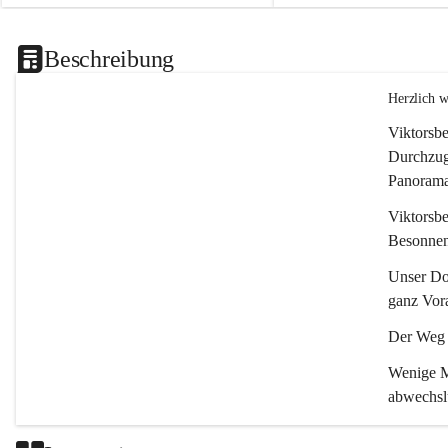
Beschreibung
Herzlich 
Viktorsbe
Durchzugs
Panoramas
Viktorsbe
Besonnenh
Unser Dor
ganz Vora
Der Weg i
Wenige Mi
abwechsl