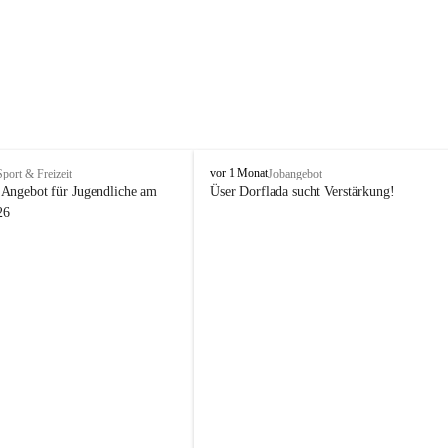
V
vor 1 Monat
Sport & Freizeit
Jobangebot
i
Angebot für Jugendliche am 
Üser Dorflada sucht Verstärkung! 
k
26
t
o
r
s
b
e
r
g