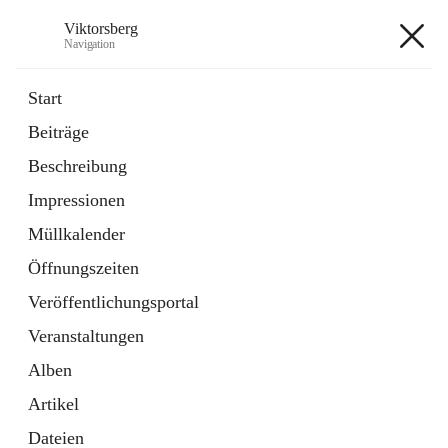
Viktorsberg
Navigation
Viktorsberg
Start
Beiträge
Gemeindepolitik
Beschreibung
1 Schnellzugriff
Impressionen
Bürgerservice
10 Schnellzugriffe
Müllkalender
Öffnungszeiten
+8
Veröffentlichungsportal
Veranstaltungen
Alben
Artikel
Hauptadresse
Dateien