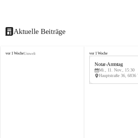
Aktuelle Beiträge
V
V
vor 1 Woche
vor 1 Woche
Umwelt
i
i
k
k
Notar-Amtstag
t
t
Mi., 11. Nov., 15:30
o
o
r
r
s
s
b
b
e
e
r
r
g
g