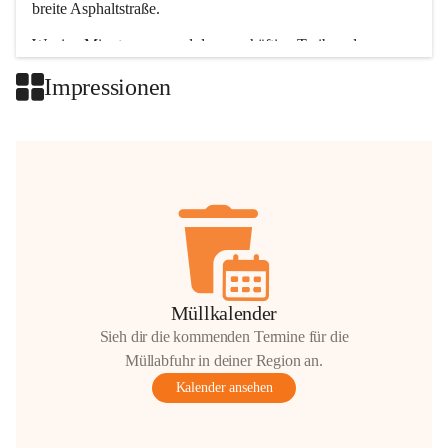
breite Asphaltstraße. 
Wenige Minuten nur, und das geschäftige Treiben der 
Talgemeinden sorgt für abwechslungsreiche Möglichkeiten.
Impressionen
+2
Müllkalender
Sieh dir die kommenden Termine für die
Müllabfuhr in deiner Region an.
Kalender ansehen