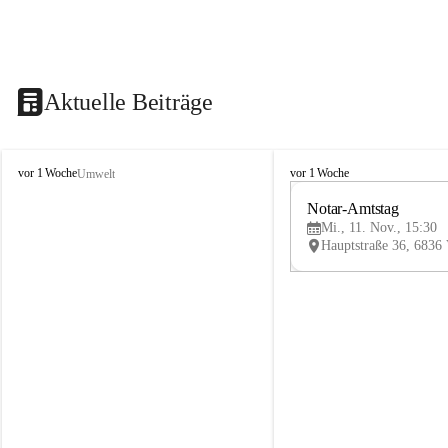
Aktuelle Beiträge
V
V
vor 1 Woche
vor 1 Woche
Umwelt
i
i
k
k
Notar-Amtstag
t
t
Mi., 11. Nov., 15:30
o
o
r
r
s
s
b
b
e
e
r
r
g
g