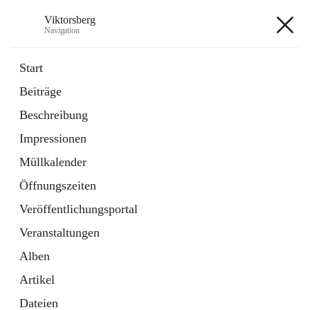
Viktorsberg
Navigation
Viktorsberg
Start
Beiträge
Gemeindepolitik
Beschreibung
1 Schnellzugriff
Impressionen
Bürgerservice
10 Schnellzugriffe
Müllkalender
Öffnungszeiten
+8
Veröffentlichungsportal
Veranstaltungen
Alben
Artikel
Hauptadresse
Dateien