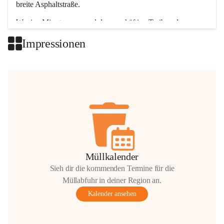
breite Asphaltstraße. 
Wenige Minuten nur, und das geschäftige Treiben der 
Talgemeinden sorgt für abwechslungsreiche Möglichkeiten.
Impressionen
+2
Müllkalender
Sieh dir die kommenden Termine für die
Müllabfuhr in deiner Region an.
Kalender ansehen