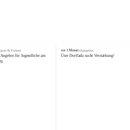
V
vor 1 Monat
Sport & Freizeit
Jobangebot
i
Angebot für Jugendliche am 
Üser Dorflada sucht Verstärkung! 
k
26
t
o
r
s
b
e
r
g