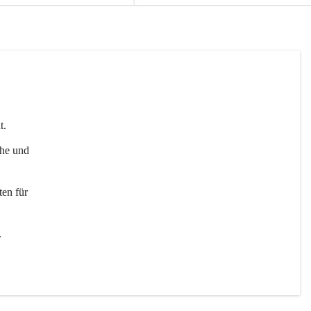
t. 
uhe und 
en für 
 