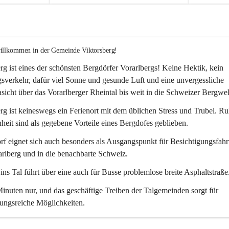
willkommen in der Gemeinde Viktorsberg!
rg ist eines der schönsten Bergdörfer Vorarlbergs! Keine Hektik, kein 
verkehr, dafür viel Sonne und gesunde Luft und eine unvergessliche 
icht über das Vorarlberger Rheintal bis weit in die Schweizer Bergwel
rg ist keineswegs ein Ferienort mit dem üblichen Stress und Trubel. R
eit sind als gegebene Vorteile eines Bergdofes geblieben. 
f eignet sich auch besonders als Ausgangspunkt für Besichtigungsfahrt
rlberg und in die benachbarte Schweiz. 
ns Tal führt über eine auch für Busse problemlose breite Asphaltstraße.
nuten nur, und das geschäftige Treiben der Talgemeinden sorgt für 
ungsreiche Möglichkeiten.