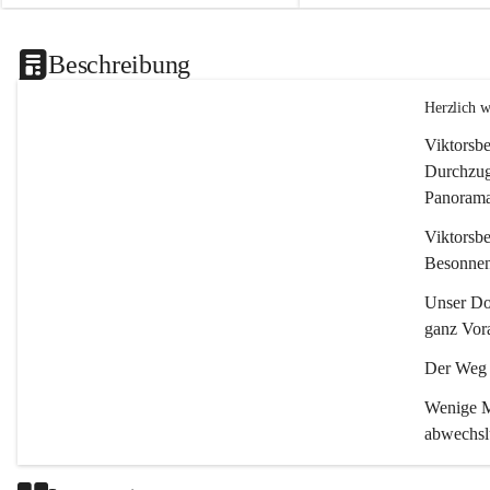
Beschreibung
Herzlich 
Viktorsbe
Durchzugs
Panoramas
Viktorsbe
Besonnenh
Unser Dor
ganz Vora
Der Weg i
Wenige Mi
abwechsl