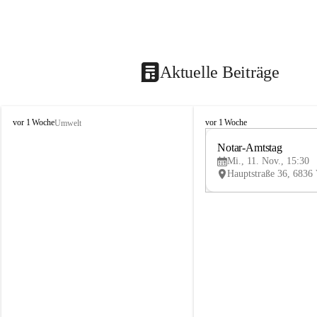
Aktuelle Beiträge
V
V
vor 1 Woche
vor 1 Woche
Umwelt
i
i
k
k
Notar-Amtstag
t
t
Mi., 11. Nov., 15:30
o
o
r
r
s
s
b
b
e
e
r
r
g
g