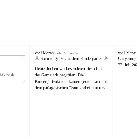
V
V
vor 1 Monat
vor 1 Monat
Kinder & Familie
i
i
🌞 Sommergrüße aus dem Kindergarten 🌞
Canyoning 
k
k
11
22. Juli 20
Heute durften wir besonderen Besuch in 
t
t
NO
o
o
Hauptstraße 36, 6836 Viktorsberg, AUT
der Gemeinde begrüßen: Die 
V
r
r
Kindergartenkinder kamen gemeinsam mit 
s
s
dem pädagogischen Team vorbei, um uns 
b
b
einen schönen Sommer zu wünschen.
e
e
r
r
Vielen Dank für diese liebe Überraschung 
g
g
und die fröhlichen Sommergrüße! Wir 
wünschen allen Kindern, ihren Familien 
sowie dem gesamten Kindergarten-Team 
erholsame, sonnige und wunderschöne 
Sommerferien. 🌼☀️