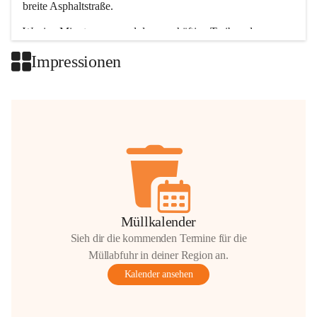
breite Asphaltstraße. 
Wenige Minuten nur, und das geschäftige Treiben der 
Talgemeinden sorgt für abwechslungsreiche Möglichkeiten.
Impressionen
+2
Müllkalender
Sieh dir die kommenden Termine für die
Müllabfuhr in deiner Region an.
Kalender ansehen