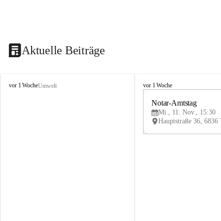
Aktuelle Beiträge
V
V
vor 1 Woche
vor 1 Woche
Umwelt
i
i
k
k
Notar-Amtstag
t
t
Mi., 11. Nov., 15:30
o
o
r
r
s
s
b
b
e
e
r
r
g
g