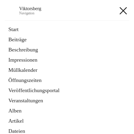
Viktorsberg
Navigation
Viktorsberg
Start
Beiträge
Gemeindepolitik
Beschreibung
1 Schnellzugriff
Impressionen
Bürgerservice
10 Schnellzugriffe
Müllkalender
Öffnungszeiten
+8
Veröffentlichungsportal
Veranstaltungen
Alben
Artikel
Hauptadresse
Dateien