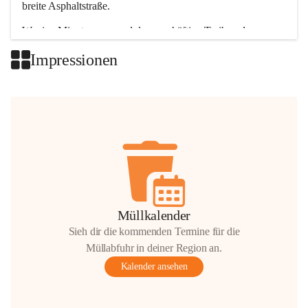
breite Asphaltstraße. 
Wenige Minuten nur, und das geschäftige Treiben der 
Talgemeinden sorgt für abwechslungsreiche Möglichkeiten.
Impressionen
+2
Müllkalender
Sieh dir die kommenden Termine für die
Müllabfuhr in deiner Region an.
Kalender ansehen