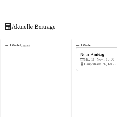
Aktuelle Beiträge
V
V
vor 1 Woche
vor 1 Woche
Umwelt
i
i
k
k
Notar-Amtstag
t
t
Mi., 11. Nov., 15:30
o
o
r
r
s
s
b
b
e
e
r
r
g
g