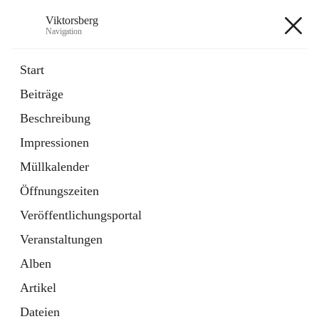
Viktorsberg
Navigation
Viktorsberg
Start
Beiträge
Gemeindepolitik
Beschreibung
1 Schnellzugriff
Impressionen
Bürgerservice
10 Schnellzugriffe
Müllkalender
Öffnungszeiten
+8
Veröffentlichungsportal
Veranstaltungen
Alben
Artikel
Hauptadresse
Dateien