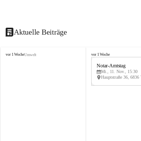
Aktuelle Beiträge
V
V
vor 1 Woche
vor 1 Woche
Umwelt
i
i
k
k
Notar-Amtstag
t
t
Mi., 11. Nov., 15:30
o
o
r
r
s
s
b
b
e
e
r
r
g
g