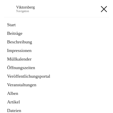
Viktorsberg
Navigation
Viktorsberg
Start
Beiträge
Gemeindepolitik
Beschreibung
1 Schnellzugriff
Impressionen
Bürgerservice
10 Schnellzugriffe
Müllkalender
Öffnungszeiten
+8
Veröffentlichungsportal
Veranstaltungen
Alben
Artikel
Hauptadresse
Dateien