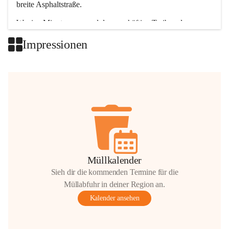
breite Asphaltstraße. 
Wenige Minuten nur, und das geschäftige Treiben der 
Talgemeinden sorgt für abwechslungsreiche Möglichkeiten.
Impressionen
+2
Müllkalender
Sieh dir die kommenden Termine für die
Müllabfuhr in deiner Region an.
Kalender ansehen