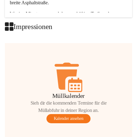
breite Asphaltstraße. 
Wenige Minuten nur, und das geschäftige Treiben der 
Talgemeinden sorgt für abwechslungsreiche Möglichkeiten.
Impressionen
+2
Müllkalender
Sieh dir die kommenden Termine für die
Müllabfuhr in deiner Region an.
Kalender ansehen