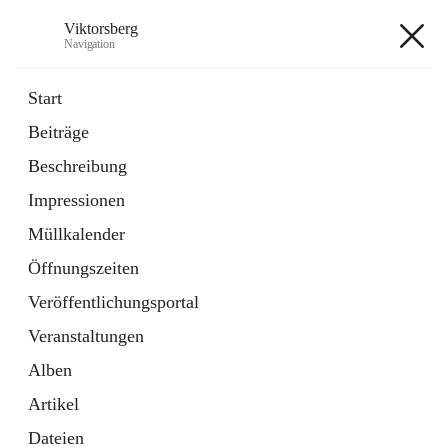
Viktorsberg
Navigation
Viktorsberg
Start
Beiträge
Gemeindepolitik
Beschreibung
1 Schnellzugriff
Impressionen
Bürgerservice
10 Schnellzugriffe
Müllkalender
Öffnungszeiten
+8
Veröffentlichungsportal
Veranstaltungen
Alben
Artikel
Hauptadresse
Dateien