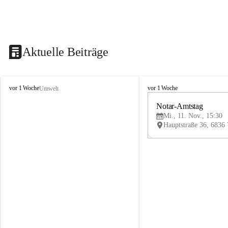
Aktuelle Beiträge
V
V
vor 1 Woche
vor 1 Woche
Umwelt
i
i
k
k
Notar-Amtstag
t
t
Mi., 11. Nov., 15:30
o
o
r
r
s
s
b
b
e
e
r
r
g
g