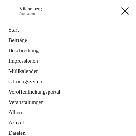
Viktorsberg
Navigation
Viktorsberg
Start
Beiträge
Gemeindepolitik
Beschreibung
1 Schnellzugriff
Impressionen
Bürgerservice
10 Schnellzugriffe
Müllkalender
Öffnungszeiten
+8
Veröffentlichungsportal
Veranstaltungen
Alben
Artikel
Hauptadresse
Dateien