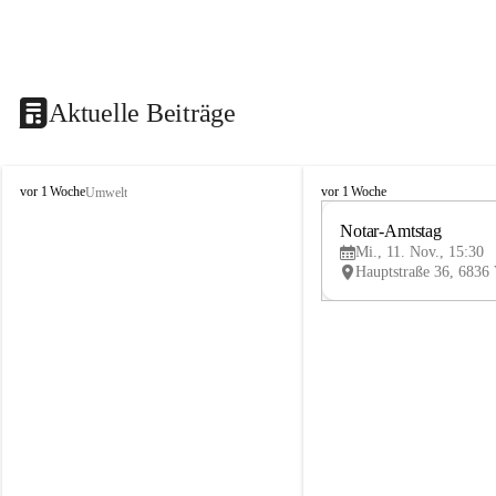
Aktuelle Beiträge
V
V
vor 1 Woche
vor 1 Woche
Umwelt
i
i
k
k
Notar-Amtstag
t
t
Mi., 11. Nov., 15:30
o
o
r
r
s
s
b
b
e
e
r
r
g
g