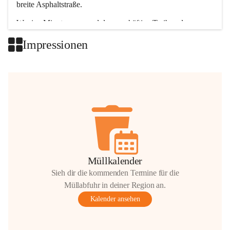
breite Asphaltstraße. 
Wenige Minuten nur, und das geschäftige Treiben der 
Talgemeinden sorgt für abwechslungsreiche Möglichkeiten.
Impressionen
+2
Müllkalender
Sieh dir die kommenden Termine für die
Müllabfuhr in deiner Region an.
Kalender ansehen