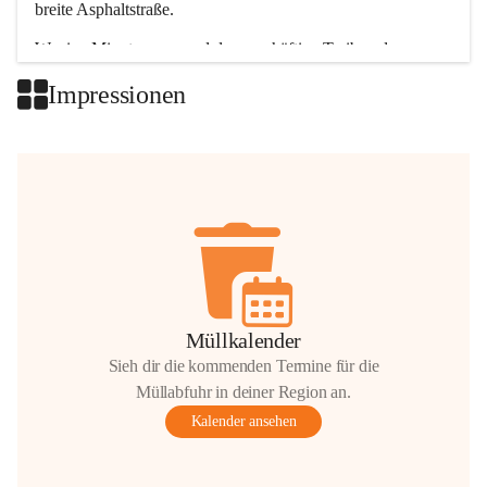
breite Asphaltstraße. 
Wenige Minuten nur, und das geschäftige Treiben der 
Talgemeinden sorgt für abwechslungsreiche Möglichkeiten.
Impressionen
+2
Müllkalender
Sieh dir die kommenden Termine für die
Müllabfuhr in deiner Region an.
Kalender ansehen