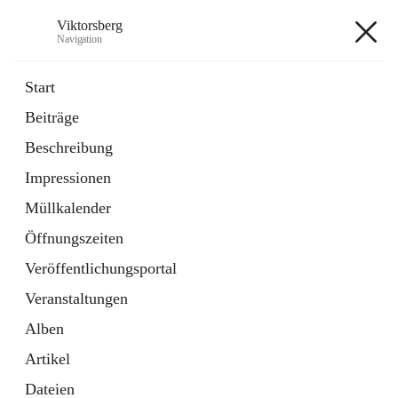
Viktorsberg
Navigation
Viktorsberg
Start
Beiträge
Gemeindepolitik
Beschreibung
1 Schnellzugriff
Impressionen
Bürgerservice
10 Schnellzugriffe
Müllkalender
Öffnungszeiten
+8
Veröffentlichungsportal
Veranstaltungen
Alben
Artikel
Hauptadresse
Dateien