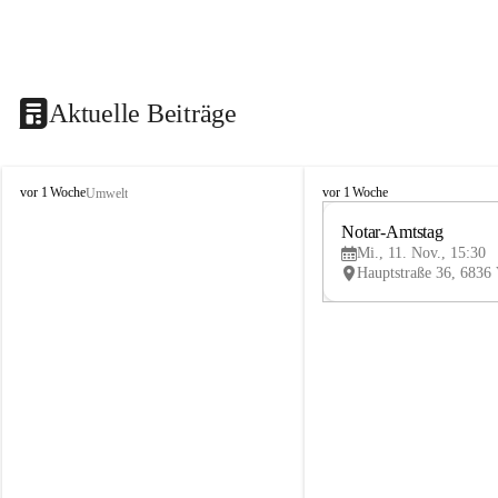
Aktuelle Beiträge
V
V
vor 1 Woche
vor 1 Woche
Umwelt
i
i
k
k
Notar-Amtstag
t
t
Mi., 11. Nov., 15:30
o
o
r
r
s
s
b
b
e
e
r
r
g
g