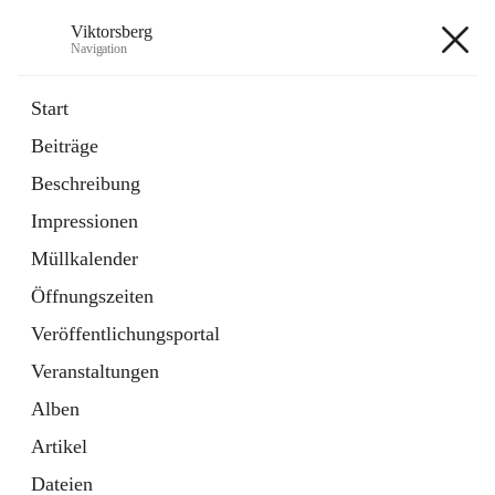
Viktorsberg
Navigation
Viktorsberg
Start
Beiträge
Gemeindepolitik
Beschreibung
1 Schnellzugriff
Impressionen
Bürgerservice
10 Schnellzugriffe
Müllkalender
Öffnungszeiten
+8
Veröffentlichungsportal
Veranstaltungen
Alben
Artikel
Hauptadresse
Dateien