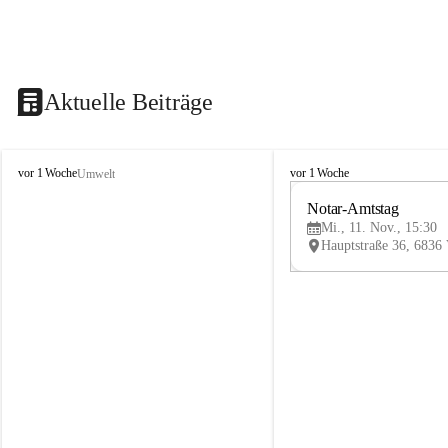
Aktuelle Beiträge
V
V
vor 1 Woche
vor 1 Woche
Umwelt
i
i
k
k
Notar-Amtstag
t
t
Mi., 11. Nov., 15:30
o
o
r
r
s
s
b
b
e
e
r
r
g
g