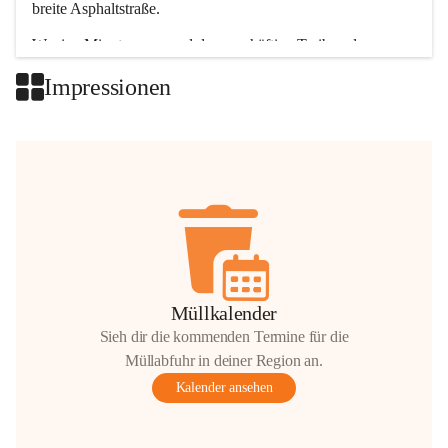
breite Asphaltstraße. 
Wenige Minuten nur, und das geschäftige Treiben der 
Talgemeinden sorgt für abwechslungsreiche Möglichkeiten.
Impressionen
+2
Müllkalender
Sieh dir die kommenden Termine für die
Müllabfuhr in deiner Region an.
Kalender ansehen