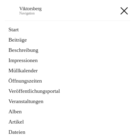
Viktorsberg
Navigation
Viktorsberg
Start
Beiträge
Gemeindepolitik
Beschreibung
1 Schnellzugriff
Impressionen
Bürgerservice
10 Schnellzugriffe
Müllkalender
Öffnungszeiten
+8
Veröffentlichungsportal
Veranstaltungen
Alben
Artikel
Hauptadresse
Dateien