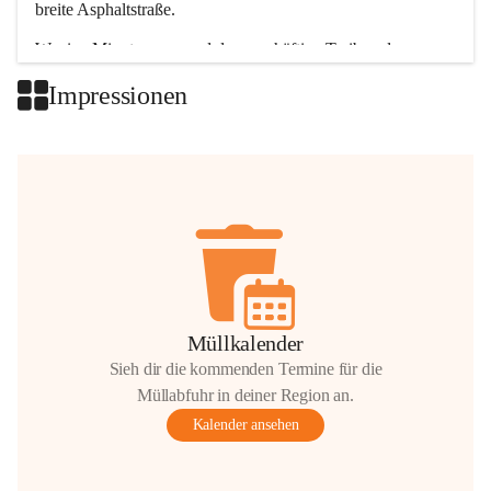
breite Asphaltstraße. 
Wenige Minuten nur, und das geschäftige Treiben der 
Talgemeinden sorgt für abwechslungsreiche Möglichkeiten.
Impressionen
+2
Müllkalender
Sieh dir die kommenden Termine für die
Müllabfuhr in deiner Region an.
Kalender ansehen