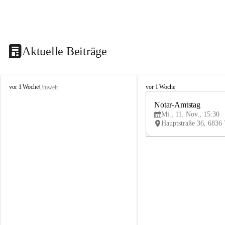
Aktuelle Beiträge
V
V
vor 1 Woche
vor 1 Woche
Umwelt
i
i
k
k
Notar-Amtstag
t
t
Mi., 11. Nov., 15:30
o
o
r
r
s
s
b
b
e
e
r
r
g
g