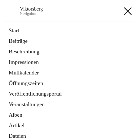
Viktorsberg
Navigation
Viktorsberg
Start
Beiträge
Gemeindepolitik
Beschreibung
1 Schnellzugriff
Impressionen
Bürgerservice
10 Schnellzugriffe
Müllkalender
Öffnungszeiten
+8
Veröffentlichungsportal
Veranstaltungen
Alben
Artikel
Hauptadresse
Dateien