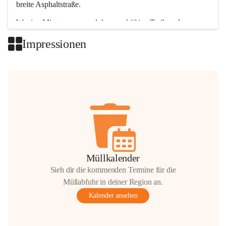
breite Asphaltstraße. 
Wenige Minuten nur, und das geschäftige Treiben der 
Talgemeinden sorgt für abwechslungsreiche Möglichkeiten.
Impressionen
+2
Müllkalender
Sieh dir die kommenden Termine für die
Müllabfuhr in deiner Region an.
Kalender ansehen