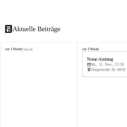
Aktuelle Beiträge
V
V
vor 1 Woche
vor 1 Woche
Umwelt
i
i
k
k
Notar-Amtstag
t
t
Mi., 11. Nov., 15:30
o
o
r
r
s
s
b
b
e
e
r
r
g
g