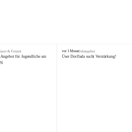
V
vor 1 Monat
Sport & Freizeit
Jobangebot
i
Angebot für Jugendliche am 
Üser Dorflada sucht Verstärkung! 
k
26
t
o
r
s
b
e
r
g