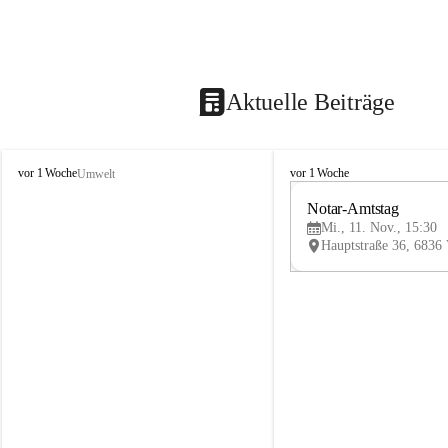
Aktuelle Beiträge
V
V
vor 1 Woche
vor 1 Woche
Umwelt
i
i
k
k
Notar-Amtstag
t
t
Mi., 11. Nov., 15:30
o
o
r
r
s
s
b
b
e
e
r
r
g
g