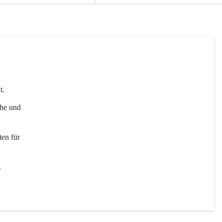
t. 
uhe und 
en für 
 