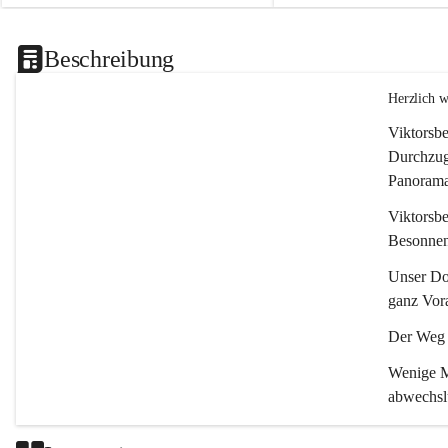
Beschreibung
Herzlich 
Viktorsbe
Durchzugs
Panoramas
Viktorsbe
Besonnenh
Unser Dor
ganz Vora
Der Weg i
Wenige Mi
abwechsl