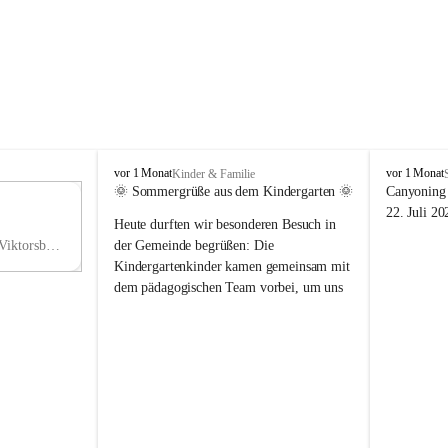
V
V
vor 1 Monat
vor 1 Monat
Kinder & Familie
i
i
🌞 Sommergrüße aus dem Kindergarten 🌞
Canyoning 
k
k
11
22. Juli 20
Heute durften wir besonderen Besuch in 
t
t
NO
o
o
Hauptstraße 36, 6836 Viktorsberg, AUT
der Gemeinde begrüßen: Die 
V
r
r
Kindergartenkinder kamen gemeinsam mit 
s
s
dem pädagogischen Team vorbei, um uns 
b
b
einen schönen Sommer zu wünschen.
e
e
r
r
Vielen Dank für diese liebe Überraschung 
g
g
und die fröhlichen Sommergrüße! Wir 
wünschen allen Kindern, ihren Familien 
sowie dem gesamten Kindergarten-Team 
erholsame, sonnige und wunderschöne 
Sommerferien. 🌼☀️