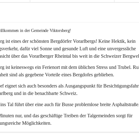
willkommen in der Gemeinde Viktorsberg!
rg ist eines der schönsten Bergdörfer Vorarlbergs! Keine Hektik, kein 
verkehr, dafür viel Sonne und gesunde Luft und eine unvergessliche 
icht über das Vorarlberger Rheintal bis weit in die Schweizer Bergwel
rg ist keineswegs ein Ferienort mit dem üblichen Stress und Trubel. R
eit sind als gegebene Vorteile eines Bergdofes geblieben. 
f eignet sich auch besonders als Ausgangspunkt für Besichtigungsfahrt
rlberg und in die benachbarte Schweiz. 
ns Tal führt über eine auch für Busse problemlose breite Asphaltstraße.
nuten nur, und das geschäftige Treiben der Talgemeinden sorgt für 
ungsreiche Möglichkeiten.