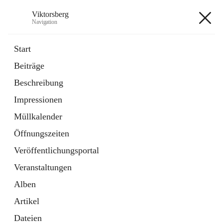
Viktorsberg
Navigation
Viktorsberg
Start
Beiträge
Gemeindepolitik
Beschreibung
1 Schnellzugriff
Impressionen
Bürgerservice
10 Schnellzugriffe
Müllkalender
Öffnungszeiten
+8
Veröffentlichungsportal
Veranstaltungen
Alben
Artikel
Hauptadresse
Dateien