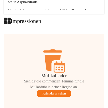
breite Asphaltstraße. 
Wenige Minuten nur, und das geschäftige Treiben der 
Talgemeinden sorgt für abwechslungsreiche Möglichkeiten.
Impressionen
+2
Müllkalender
Sieh dir die kommenden Termine für die
Müllabfuhr in deiner Region an.
Kalender ansehen