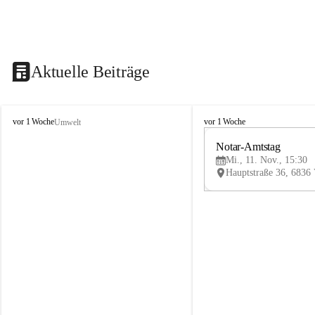
Aktuelle Beiträge
V
V
vor 1 Woche
vor 1 Woche
Umwelt
i
i
k
k
Notar-Amtstag
t
t
Mi., 11. Nov., 15:30
o
o
r
r
s
s
b
b
e
e
r
r
g
g