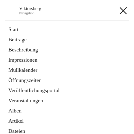
Viktorsberg
Navigation
Viktorsberg
Start
Beiträge
Gemeindepolitik
Beschreibung
1 Schnellzugriff
Impressionen
Bürgerservice
10 Schnellzugriffe
Müllkalender
Öffnungszeiten
+8
Veröffentlichungsportal
Veranstaltungen
Alben
Artikel
Hauptadresse
Dateien