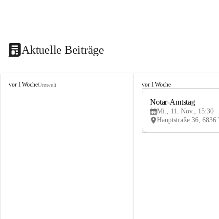
Aktuelle Beiträge
V
V
vor 1 Woche
vor 1 Woche
Umwelt
i
i
k
k
Notar-Amtstag
t
t
Mi., 11. Nov., 15:30
o
o
r
r
s
s
b
b
e
e
r
r
g
g