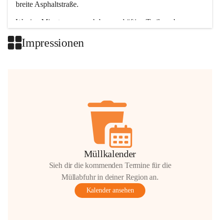
breite Asphaltstraße. 
Wenige Minuten nur, und das geschäftige Treiben der 
Talgemeinden sorgt für abwechslungsreiche Möglichkeiten.
Impressionen
+2
Müllkalender
Sieh dir die kommenden Termine für die
Müllabfuhr in deiner Region an.
Kalender ansehen