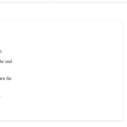
t. 
uhe und 
en für 
 