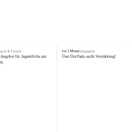
V
vor 1 Monat
Sport & Freizeit
Jobangebot
i
Angebot für Jugendliche am 
Üser Dorflada sucht Verstärkung! 
k
26
t
o
r
s
b
e
r
g