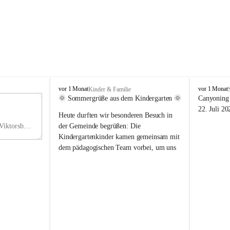
V
V
vor 1 Monat
vor 1 Monat
Kinder & Familie
i
i
🌞 Sommergrüße aus dem Kindergarten 🌞
Canyoning 
k
k
11
22. Juli 20
Heute durften wir besonderen Besuch in 
t
t
NO
o
o
Hauptstraße 36, 6836 Viktorsberg, AUT
der Gemeinde begrüßen: Die 
V
r
r
Kindergartenkinder kamen gemeinsam mit 
s
s
dem pädagogischen Team vorbei, um uns 
b
b
einen schönen Sommer zu wünschen.
e
e
r
r
Vielen Dank für diese liebe Überraschung 
g
g
und die fröhlichen Sommergrüße! Wir 
wünschen allen Kindern, ihren Familien 
sowie dem gesamten Kindergarten-Team 
erholsame, sonnige und wunderschöne 
Sommerferien. 🌼☀️