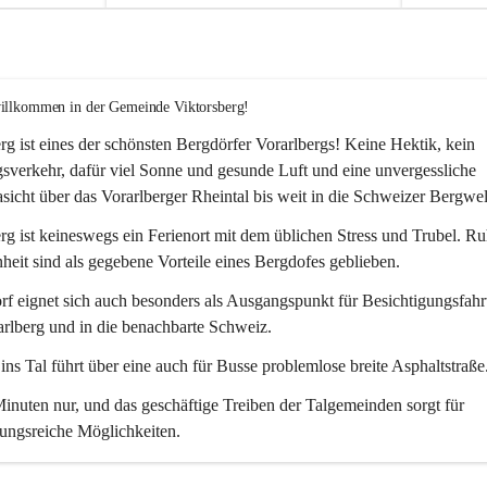
willkommen in der Gemeinde Viktorsberg!
rg ist eines der schönsten Bergdörfer Vorarlbergs! Keine Hektik, kein 
verkehr, dafür viel Sonne und gesunde Luft und eine unvergessliche 
icht über das Vorarlberger Rheintal bis weit in die Schweizer Bergwel
rg ist keineswegs ein Ferienort mit dem üblichen Stress und Trubel. R
eit sind als gegebene Vorteile eines Bergdofes geblieben. 
f eignet sich auch besonders als Ausgangspunkt für Besichtigungsfahrt
rlberg und in die benachbarte Schweiz. 
ns Tal führt über eine auch für Busse problemlose breite Asphaltstraße.
nuten nur, und das geschäftige Treiben der Talgemeinden sorgt für 
ungsreiche Möglichkeiten.