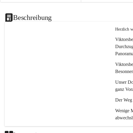
Beschreibung
Herzlich 
Viktorsbe
Durchzugs
Panoramas
Viktorsbe
Besonnenh
Unser Dor
ganz Vora
Der Weg i
Wenige Mi
abwechsl