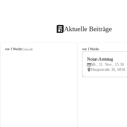
Aktuelle Beiträge
V
V
vor 1 Woche
vor 1 Woche
Umwelt
i
i
k
k
Notar-Amtstag
t
t
Mi., 11. Nov., 15:30
o
o
r
r
s
s
b
b
e
e
r
r
g
g