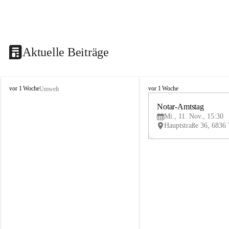
Aktuelle Beiträge
V
V
vor 1 Woche
vor 1 Woche
Umwelt
i
i
k
k
Notar-Amtstag
t
t
Mi., 11. Nov., 15:30
o
o
r
r
s
s
b
b
e
e
r
r
g
g