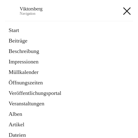
Viktorsberg
Navigation
Viktorsberg
Start
Beiträge
Gemeindepolitik
Beschreibung
1 Schnellzugriff
Impressionen
Bürgerservice
10 Schnellzugriffe
Müllkalender
Öffnungszeiten
+8
Veröffentlichungsportal
Veranstaltungen
Alben
Artikel
Hauptadresse
Dateien