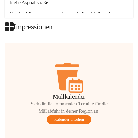
breite Asphaltstraße. 
Wenige Minuten nur, und das geschäftige Treiben der 
Talgemeinden sorgt für abwechslungsreiche Möglichkeiten.
Impressionen
+2
Müllkalender
Sieh dir die kommenden Termine für die
Müllabfuhr in deiner Region an.
Kalender ansehen