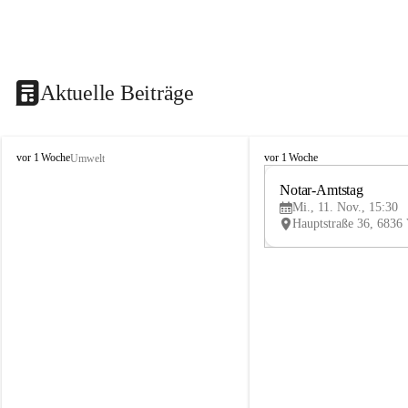
Aktuelle Beiträge
V
V
vor 1 Woche
vor 1 Woche
Umwelt
i
i
k
k
Notar-Amtstag
t
t
Mi., 11. Nov., 15:30
o
o
r
r
s
s
b
b
e
e
r
r
g
g