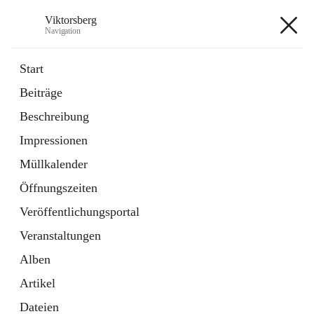
Viktorsberg
Navigation
Viktorsberg
Start
Beiträge
Gemeindepolitik
Beschreibung
1 Schnellzugriff
Impressionen
Bürgerservice
10 Schnellzugriffe
Müllkalender
Öffnungszeiten
+8
Veröffentlichungsportal
Veranstaltungen
Alben
Artikel
Hauptadresse
Dateien