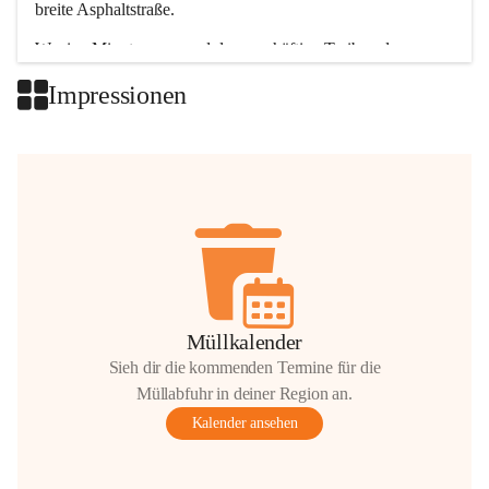
breite Asphaltstraße. 
Wenige Minuten nur, und das geschäftige Treiben der 
Talgemeinden sorgt für abwechslungsreiche Möglichkeiten.
Impressionen
+2
Müllkalender
Sieh dir die kommenden Termine für die
Müllabfuhr in deiner Region an.
Kalender ansehen