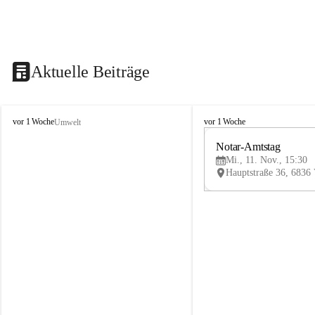
Aktuelle Beiträge
V
V
vor 1 Woche
vor 1 Woche
Umwelt
i
i
k
k
Notar-Amtstag
t
t
Mi., 11. Nov., 15:30
o
o
r
r
s
s
b
b
e
e
r
r
g
g