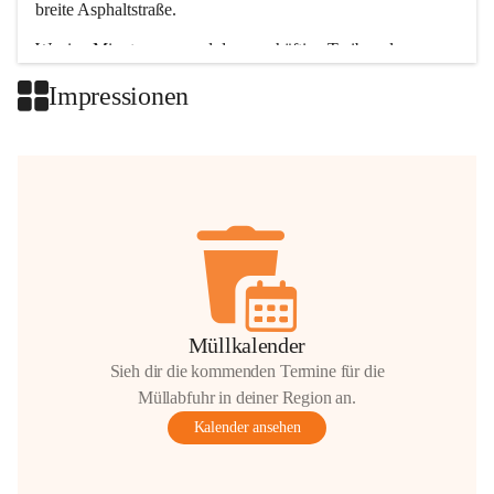
breite Asphaltstraße. 
Wenige Minuten nur, und das geschäftige Treiben der 
Talgemeinden sorgt für abwechslungsreiche Möglichkeiten.
Impressionen
+2
Müllkalender
Sieh dir die kommenden Termine für die
Müllabfuhr in deiner Region an.
Kalender ansehen