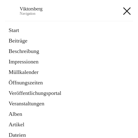
Viktorsberg
Navigation
Viktorsberg
Start
Beiträge
Gemeindepolitik
Beschreibung
1 Schnellzugriff
Impressionen
Bürgerservice
10 Schnellzugriffe
Müllkalender
Öffnungszeiten
+8
Veröffentlichungsportal
Veranstaltungen
Alben
Artikel
Hauptadresse
Dateien