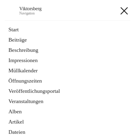
Viktorsberg
Navigation
Viktorsberg
Start
Beiträge
Gemeindepolitik
Beschreibung
1 Schnellzugriff
Impressionen
Bürgerservice
10 Schnellzugriffe
Müllkalender
Öffnungszeiten
+8
Veröffentlichungsportal
Veranstaltungen
Alben
Artikel
Hauptadresse
Dateien