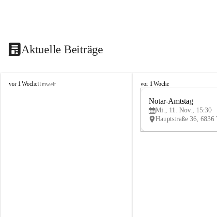
Aktuelle Beiträge
V
V
vor 1 Woche
vor 1 Woche
Umwelt
i
i
k
k
Notar-Amtstag
t
t
Mi., 11. Nov., 15:30
o
o
r
r
s
s
b
b
e
e
r
r
g
g