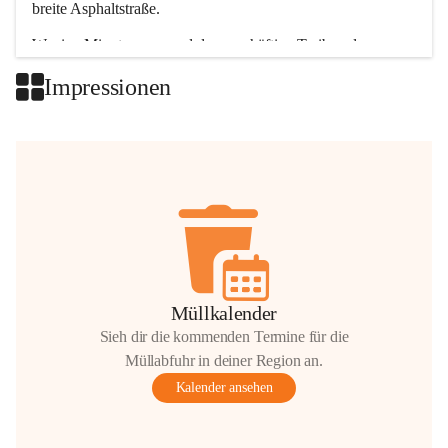
breite Asphaltstraße. 
Wenige Minuten nur, und das geschäftige Treiben der 
Talgemeinden sorgt für abwechslungsreiche Möglichkeiten.
Impressionen
+2
Müllkalender
Sieh dir die kommenden Termine für die
Müllabfuhr in deiner Region an.
Kalender ansehen