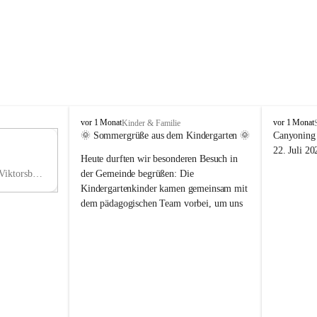
V
V
vor 1 Monat
vor 1 Monat
Kinder & Familie
i
i
🌞 Sommergrüße aus dem Kindergarten 🌞
Canyoning 
k
k
11
22. Juli 20
Heute durften wir besonderen Besuch in 
t
t
NO
o
o
Hauptstraße 36, 6836 Viktorsberg, AUT
der Gemeinde begrüßen: Die 
V
r
r
Kindergartenkinder kamen gemeinsam mit 
s
s
dem pädagogischen Team vorbei, um uns 
b
b
einen schönen Sommer zu wünschen.
e
e
r
r
Vielen Dank für diese liebe Überraschung 
g
g
und die fröhlichen Sommergrüße! Wir 
wünschen allen Kindern, ihren Familien 
sowie dem gesamten Kindergarten-Team 
erholsame, sonnige und wunderschöne 
Sommerferien. 🌼☀️