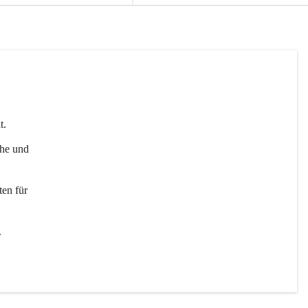
t. 
uhe und 
en für 
 