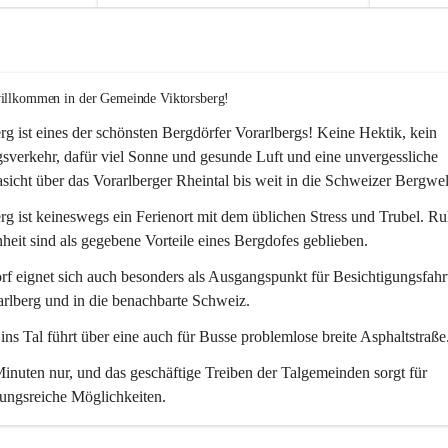
willkommen in der Gemeinde Viktorsberg!
rg ist eines der schönsten Bergdörfer Vorarlbergs! Keine Hektik, kein 
verkehr, dafür viel Sonne und gesunde Luft und eine unvergessliche 
icht über das Vorarlberger Rheintal bis weit in die Schweizer Bergwel
rg ist keineswegs ein Ferienort mit dem üblichen Stress und Trubel. R
eit sind als gegebene Vorteile eines Bergdofes geblieben. 
f eignet sich auch besonders als Ausgangspunkt für Besichtigungsfahrt
rlberg und in die benachbarte Schweiz. 
ns Tal führt über eine auch für Busse problemlose breite Asphaltstraße.
nuten nur, und das geschäftige Treiben der Talgemeinden sorgt für 
ungsreiche Möglichkeiten.