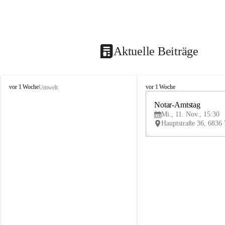
Aktuelle Beiträge
V
V
vor 1 Woche
vor 1 Woche
Umwelt
i
i
k
k
Notar-Amtstag
t
t
Mi., 11. Nov., 15:30
o
o
r
r
s
s
b
b
e
e
r
r
g
g