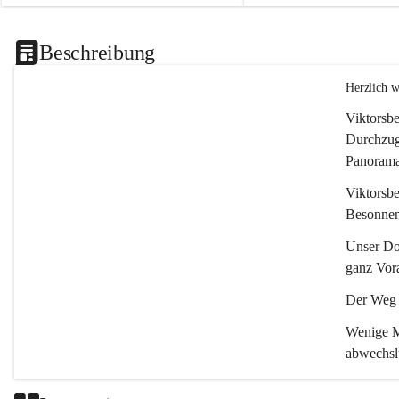
Beschreibung
Herzlich 
Viktorsbe
Durchzugs
Panoramas
Viktorsbe
Besonnenh
Unser Dor
ganz Vora
Der Weg i
Wenige Mi
abwechsl