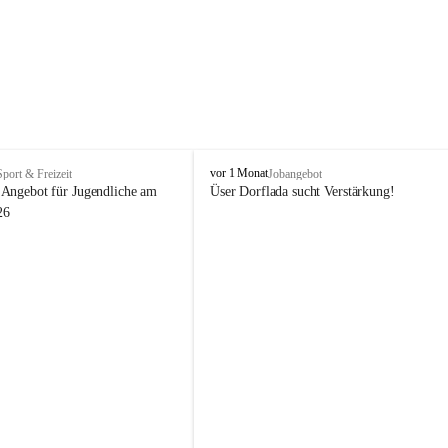
V
vor 1 Monat
Sport & Freizeit
Jobangebot
i
Angebot für Jugendliche am 
Üser Dorflada sucht Verstärkung! 
k
26
t
o
r
s
b
e
r
g