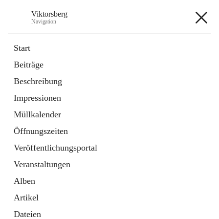
Viktorsberg
Navigation
Viktorsberg
Start
Beiträge
Gemeindepolitik
Beschreibung
1 Schnellzugriff
Impressionen
Bürgerservice
10 Schnellzugriffe
Müllkalender
Öffnungszeiten
+8
Veröffentlichungsportal
Veranstaltungen
Alben
Artikel
Hauptadresse
Dateien