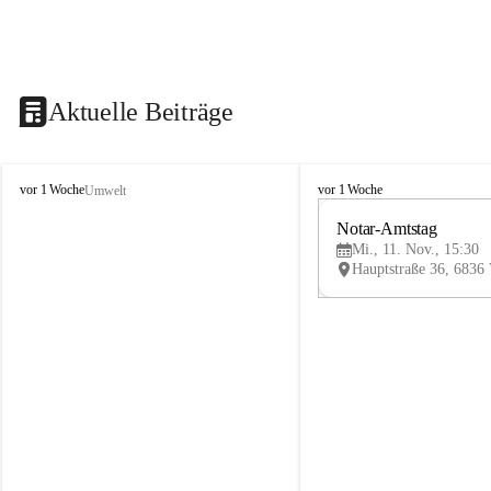
Aktuelle Beiträge
V
V
vor 1 Woche
vor 1 Woche
Umwelt
i
i
k
k
Notar-Amtstag
t
t
Mi., 11. Nov., 15:30
o
o
r
r
s
s
b
b
e
e
r
r
g
g