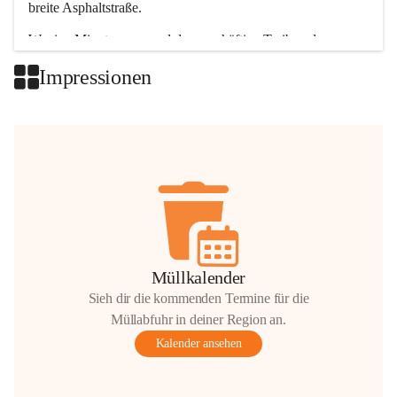
breite Asphaltstraße. 
Wenige Minuten nur, und das geschäftige Treiben der 
Talgemeinden sorgt für abwechslungsreiche Möglichkeiten.
Impressionen
+2
Müllkalender
Sieh dir die kommenden Termine für die
Müllabfuhr in deiner Region an.
Kalender ansehen