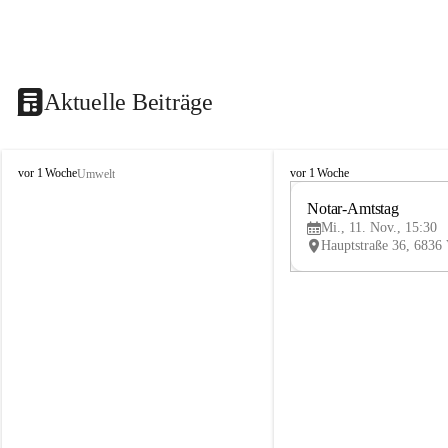
Aktuelle Beiträge
V
V
vor 1 Woche
vor 1 Woche
Umwelt
i
i
k
k
Notar-Amtstag
t
t
Mi., 11. Nov., 15:30
o
o
r
r
s
s
b
b
e
e
r
r
g
g