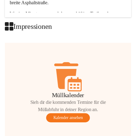
breite Asphaltstraße. 
Wenige Minuten nur, und das geschäftige Treiben der 
Talgemeinden sorgt für abwechslungsreiche Möglichkeiten.
Impressionen
+2
Müllkalender
Sieh dir die kommenden Termine für die
Müllabfuhr in deiner Region an.
Kalender ansehen