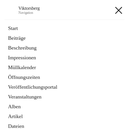
Viktorsberg
Navigation
Viktorsberg
Start
Beiträge
Gemeindepolitik
Beschreibung
1 Schnellzugriff
Impressionen
Bürgerservice
10 Schnellzugriffe
Müllkalender
Öffnungszeiten
+8
Veröffentlichungsportal
Veranstaltungen
Alben
Artikel
Hauptadresse
Dateien