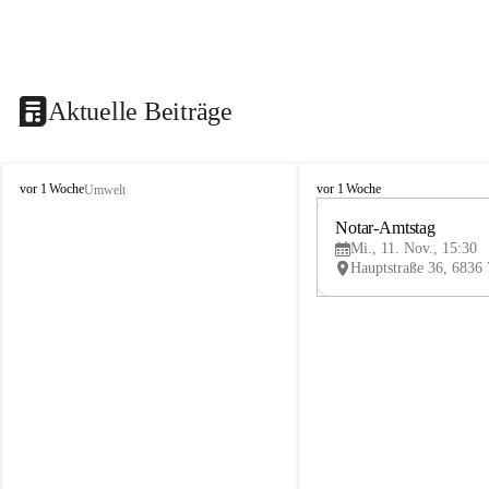
Aktuelle Beiträge
V
V
vor 1 Woche
vor 1 Woche
Umwelt
i
i
k
k
Notar-Amtstag
t
t
Mi., 11. Nov., 15:30
o
o
r
r
s
s
b
b
e
e
r
r
g
g