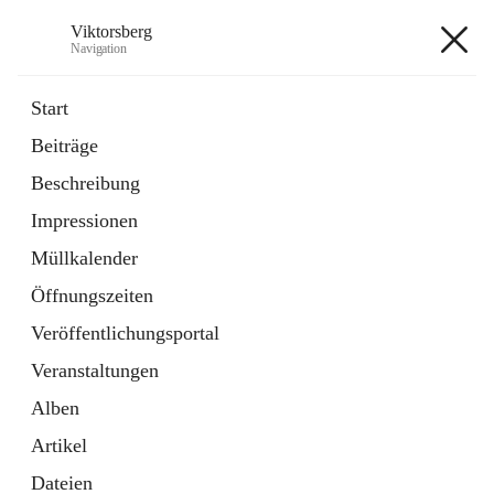
Viktorsberg
Navigation
Viktorsberg
Start
Beiträge
Gemeindepolitik
Beschreibung
1 Schnellzugriff
Impressionen
Bürgerservice
10 Schnellzugriffe
Müllkalender
Öffnungszeiten
+8
Veröffentlichungsportal
Veranstaltungen
Alben
Artikel
Hauptadresse
Dateien