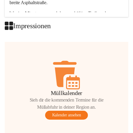
breite Asphaltstraße. 
Wenige Minuten nur, und das geschäftige Treiben der 
Talgemeinden sorgt für abwechslungsreiche Möglichkeiten.
Impressionen
+2
Müllkalender
Sieh dir die kommenden Termine für die
Müllabfuhr in deiner Region an.
Kalender ansehen