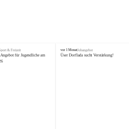
V
vor 1 Monat
Sport & Freizeit
Jobangebot
i
Angebot für Jugendliche am 
Üser Dorflada sucht Verstärkung! 
k
26
t
o
r
s
b
e
r
g