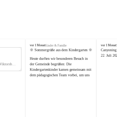
V
V
vor 1 Monat
vor 1 Monat
Kinder & Familie
i
i
🌞 Sommergrüße aus dem Kindergarten 🌞
Canyoning 
k
k
11
22. Juli 20
Heute durften wir besonderen Besuch in 
t
t
NO
o
o
Hauptstraße 36, 6836 Viktorsberg, AUT
der Gemeinde begrüßen: Die 
V
r
r
Kindergartenkinder kamen gemeinsam mit 
s
s
dem pädagogischen Team vorbei, um uns 
b
b
einen schönen Sommer zu wünschen.
e
e
r
r
Vielen Dank für diese liebe Überraschung 
g
g
und die fröhlichen Sommergrüße! Wir 
wünschen allen Kindern, ihren Familien 
sowie dem gesamten Kindergarten-Team 
erholsame, sonnige und wunderschöne 
Sommerferien. 🌼☀️