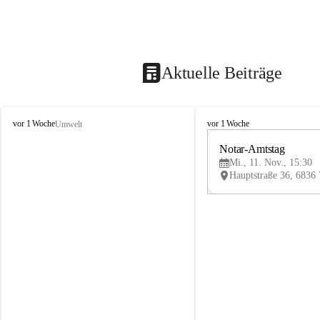
Aktuelle Beiträge
V
V
vor 1 Woche
vor 1 Woche
Umwelt
i
i
k
k
Notar-Amtstag
t
t
Mi., 11. Nov., 15:30
o
o
r
r
s
s
b
b
e
e
r
r
g
g