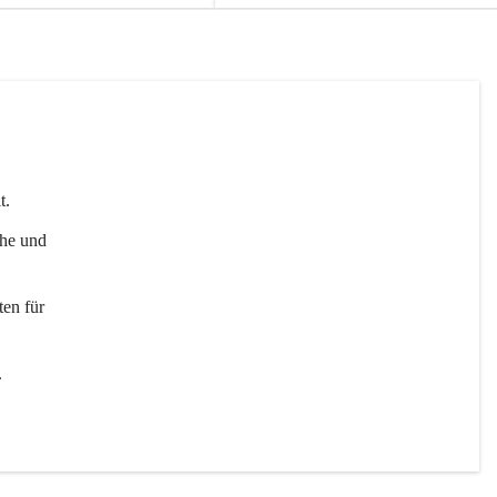
t. 
uhe und 
en für 
 