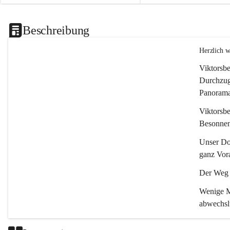
Beschreibung
Herzlich 
Viktorsbe
Durchzugs
Panoramas
Viktorsbe
Besonnenh
Unser Dor
ganz Vora
Der Weg i
Wenige Mi
abwechsl