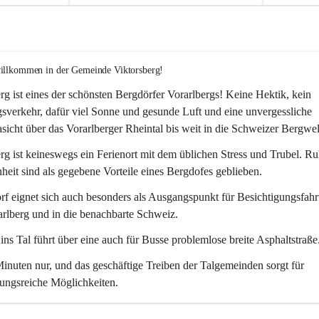
willkommen in der Gemeinde Viktorsberg!
rg ist eines der schönsten Bergdörfer Vorarlbergs! Keine Hektik, kein 
verkehr, dafür viel Sonne und gesunde Luft und eine unvergessliche 
icht über das Vorarlberger Rheintal bis weit in die Schweizer Bergwel
rg ist keineswegs ein Ferienort mit dem üblichen Stress und Trubel. R
eit sind als gegebene Vorteile eines Bergdofes geblieben. 
f eignet sich auch besonders als Ausgangspunkt für Besichtigungsfahrt
rlberg und in die benachbarte Schweiz. 
ns Tal führt über eine auch für Busse problemlose breite Asphaltstraße.
nuten nur, und das geschäftige Treiben der Talgemeinden sorgt für 
ungsreiche Möglichkeiten.