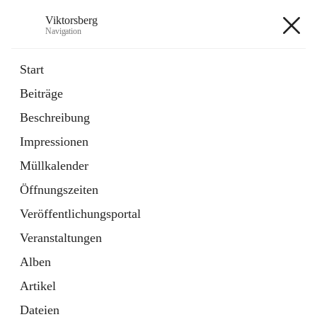
Viktorsberg
Navigation
Viktorsberg
Start
Beiträge
Gemeindepolitik
Beschreibung
1 Schnellzugriff
Impressionen
Bürgerservice
10 Schnellzugriffe
Müllkalender
Öffnungszeiten
+8
Veröffentlichungsportal
Veranstaltungen
Alben
Artikel
Hauptadresse
Dateien