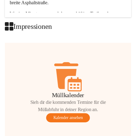
breite Asphaltstraße. 
Wenige Minuten nur, und das geschäftige Treiben der 
Talgemeinden sorgt für abwechslungsreiche Möglichkeiten.
Impressionen
+2
Müllkalender
Sieh dir die kommenden Termine für die
Müllabfuhr in deiner Region an.
Kalender ansehen