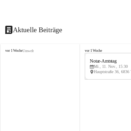
Aktuelle Beiträge
V
V
vor 1 Woche
vor 1 Woche
Umwelt
i
i
k
k
Notar-Amtstag
t
t
Mi., 11. Nov., 15:30
o
o
r
r
s
s
b
b
e
e
r
r
g
g