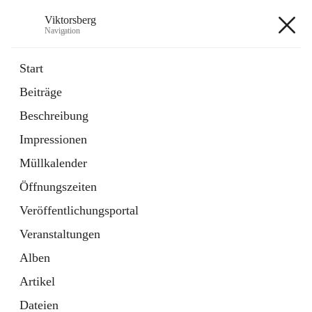
Viktorsberg
Navigation
Viktorsberg
Start
Beiträge
Gemeindepolitik
Beschreibung
1 Schnellzugriff
Impressionen
Bürgerservice
10 Schnellzugriffe
Müllkalender
Öffnungszeiten
+8
Veröffentlichungsportal
Veranstaltungen
Alben
Artikel
Hauptadresse
Dateien