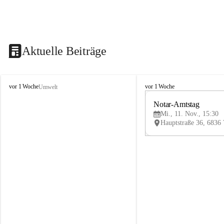
Aktuelle Beiträge
V
V
vor 1 Woche
vor 1 Woche
Umwelt
i
i
k
k
Notar-Amtstag
t
t
Mi., 11. Nov., 15:30
o
o
r
r
s
s
b
b
e
e
r
r
g
g