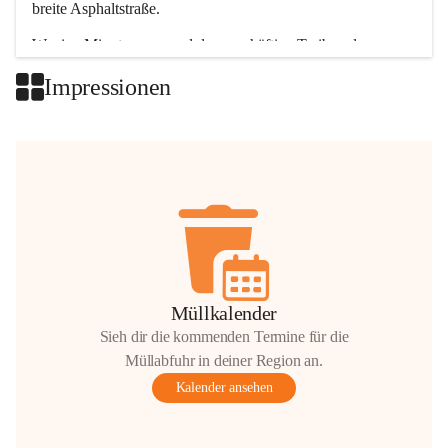
breite Asphaltstraße. 
Wenige Minuten nur, und das geschäftige Treiben der 
Talgemeinden sorgt für abwechslungsreiche Möglichkeiten.
Impressionen
+2
Müllkalender
Sieh dir die kommenden Termine für die
Müllabfuhr in deiner Region an.
Kalender ansehen