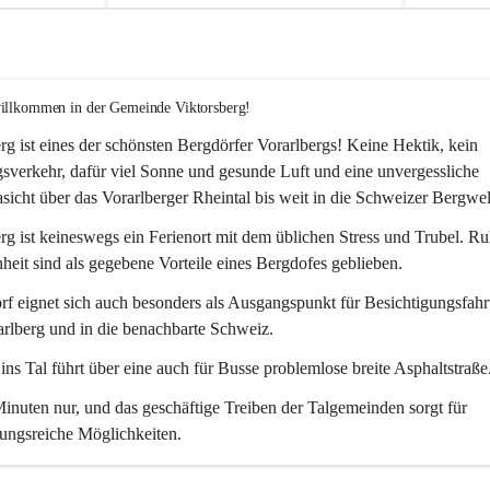
willkommen in der Gemeinde Viktorsberg!
rg ist eines der schönsten Bergdörfer Vorarlbergs! Keine Hektik, kein 
verkehr, dafür viel Sonne und gesunde Luft und eine unvergessliche 
icht über das Vorarlberger Rheintal bis weit in die Schweizer Bergwel
rg ist keineswegs ein Ferienort mit dem üblichen Stress und Trubel. R
eit sind als gegebene Vorteile eines Bergdofes geblieben. 
f eignet sich auch besonders als Ausgangspunkt für Besichtigungsfahrt
rlberg und in die benachbarte Schweiz. 
ns Tal führt über eine auch für Busse problemlose breite Asphaltstraße.
nuten nur, und das geschäftige Treiben der Talgemeinden sorgt für 
ungsreiche Möglichkeiten.