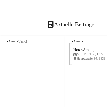
Aktuelle Beiträge
V
V
vor 1 Woche
vor 1 Woche
Umwelt
i
i
k
k
Notar-Amtstag
t
t
Mi., 11. Nov., 15:30
o
o
r
r
s
s
b
b
e
e
r
r
g
g