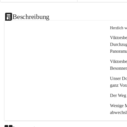
Beschreibung
Herzlich 
Viktorsbe
Durchzugs
Panoramas
Viktorsbe
Besonnenh
Unser Dor
ganz Vora
Der Weg i
Wenige Mi
abwechsl