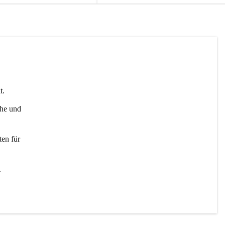
t. 
uhe und 
en für 
 