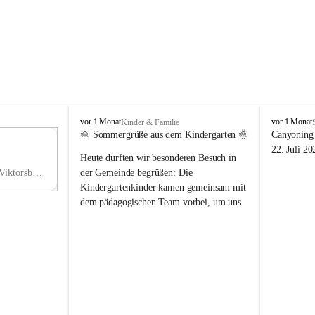
V
V
vor 1 Monat
vor 1 Monat
Kinder & Familie
i
i
🌞 Sommergrüße aus dem Kindergarten 🌞
Canyoning 
k
k
11
22. Juli 20
Heute durften wir besonderen Besuch in 
t
t
NO
o
o
Hauptstraße 36, 6836 Viktorsberg, AUT
der Gemeinde begrüßen: Die 
V
r
r
Kindergartenkinder kamen gemeinsam mit 
s
s
dem pädagogischen Team vorbei, um uns 
b
b
einen schönen Sommer zu wünschen.
e
e
r
r
Vielen Dank für diese liebe Überraschung 
g
g
und die fröhlichen Sommergrüße! Wir 
wünschen allen Kindern, ihren Familien 
sowie dem gesamten Kindergarten-Team 
erholsame, sonnige und wunderschöne 
Sommerferien. 🌼☀️