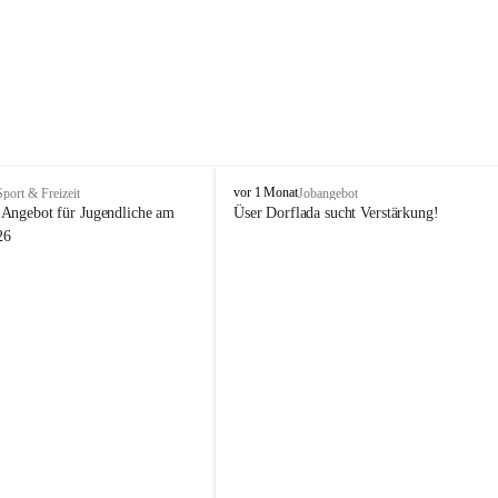
V
vor 1 Monat
Sport & Freizeit
Jobangebot
i
Angebot für Jugendliche am 
Üser Dorflada sucht Verstärkung! 
k
26
t
o
r
s
b
e
r
g