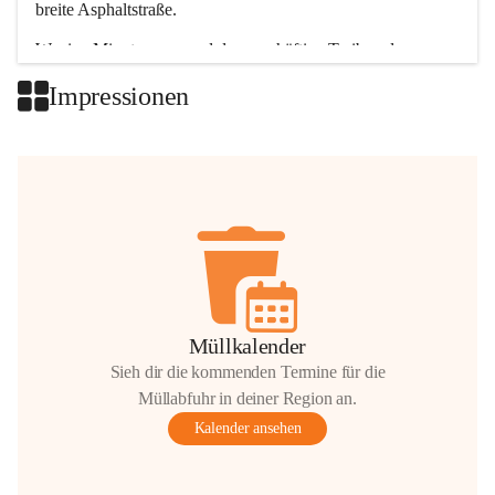
breite Asphaltstraße. 
Wenige Minuten nur, und das geschäftige Treiben der 
Talgemeinden sorgt für abwechslungsreiche Möglichkeiten.
Impressionen
+2
Müllkalender
Sieh dir die kommenden Termine für die
Müllabfuhr in deiner Region an.
Kalender ansehen