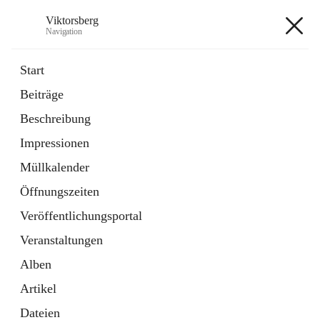
Viktorsberg
Navigation
Viktorsberg
Start
Beiträge
Gemeindepolitik
Beschreibung
1 Schnellzugriff
Impressionen
Bürgerservice
10 Schnellzugriffe
Müllkalender
Öffnungszeiten
+8
Veröffentlichungsportal
Veranstaltungen
Alben
Artikel
Hauptadresse
Dateien