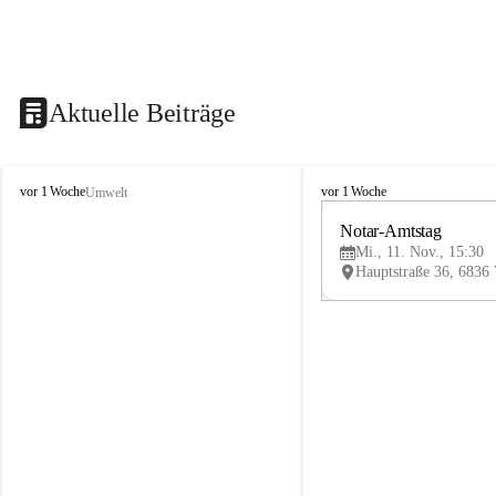
Aktuelle Beiträge
V
V
vor 1 Woche
vor 1 Woche
Umwelt
i
i
k
k
Notar-Amtstag
t
t
Mi., 11. Nov., 15:30
o
o
r
r
s
s
b
b
e
e
r
r
g
g