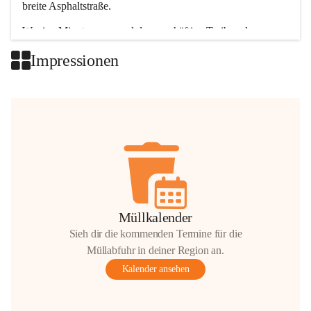
breite Asphaltstraße. 
Wenige Minuten nur, und das geschäftige Treiben der 
Talgemeinden sorgt für abwechslungsreiche Möglichkeiten.
Impressionen
+2
Müllkalender
Sieh dir die kommenden Termine für die
Müllabfuhr in deiner Region an.
Kalender ansehen