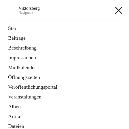
Viktorsberg
Navigation
Viktorsberg
Start
Beiträge
Gemeindepolitik
Beschreibung
1 Schnellzugriff
Impressionen
Bürgerservice
10 Schnellzugriffe
Müllkalender
Öffnungszeiten
+8
Veröffentlichungsportal
Veranstaltungen
Alben
Artikel
Hauptadresse
Dateien