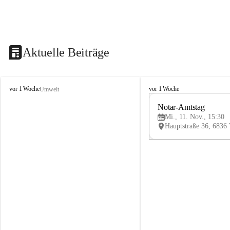
Aktuelle Beiträge
V
V
vor 1 Woche
vor 1 Woche
Umwelt
i
i
k
k
Notar-Amtstag
t
t
Mi., 11. Nov., 15:30
o
o
r
r
s
s
b
b
e
e
r
r
g
g