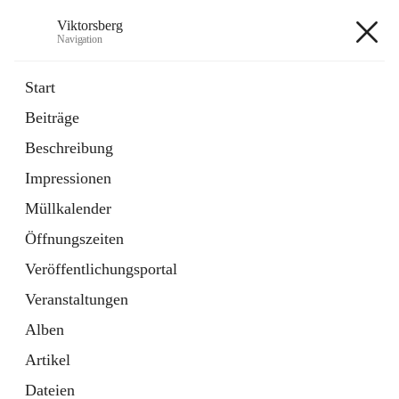
Viktorsberg
Navigation
Viktorsberg
Start
Beiträge
Gemeindepolitik
Beschreibung
1 Schnellzugriff
Impressionen
Bürgerservice
10 Schnellzugriffe
Müllkalender
Öffnungszeiten
+8
Veröffentlichungsportal
Veranstaltungen
Alben
Artikel
Hauptadresse
Dateien