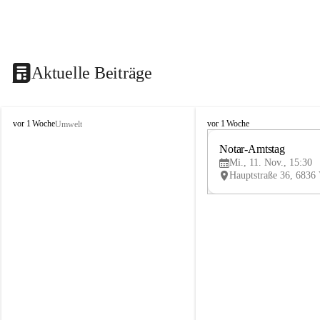
Aktuelle Beiträge
V
V
vor 1 Woche
vor 1 Woche
Umwelt
i
i
k
k
Notar-Amtstag
t
t
Mi., 11. Nov., 15:30
o
o
r
r
s
s
b
b
e
e
r
r
g
g