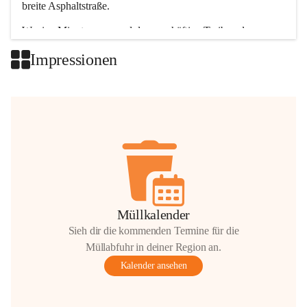
breite Asphaltstraße. 
Wenige Minuten nur, und das geschäftige Treiben der 
Talgemeinden sorgt für abwechslungsreiche Möglichkeiten.
Impressionen
+2
Müllkalender
Sieh dir die kommenden Termine für die
Müllabfuhr in deiner Region an.
Kalender ansehen