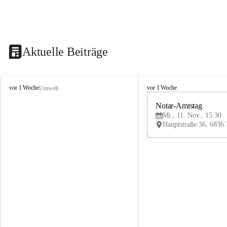
Aktuelle Beiträge
V
V
vor 1 Woche
vor 1 Woche
Umwelt
i
i
k
k
Notar-Amtstag
t
t
Mi., 11. Nov., 15:30
o
o
r
r
s
s
b
b
e
e
r
r
g
g