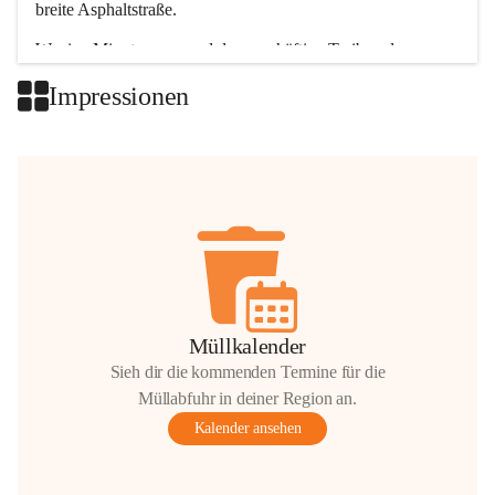
breite Asphaltstraße. 
Wenige Minuten nur, und das geschäftige Treiben der 
Talgemeinden sorgt für abwechslungsreiche Möglichkeiten.
Impressionen
+2
Müllkalender
Sieh dir die kommenden Termine für die
Müllabfuhr in deiner Region an.
Kalender ansehen