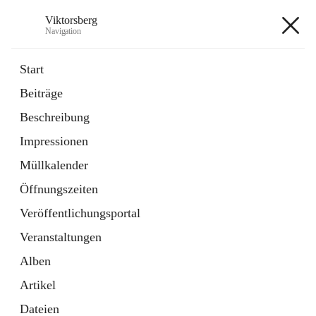
Viktorsberg
Navigation
Viktorsberg
Start
Beiträge
Gemeindepolitik
Beschreibung
1 Schnellzugriff
Impressionen
Bürgerservice
10 Schnellzugriffe
Müllkalender
Öffnungszeiten
+8
Veröffentlichungsportal
Veranstaltungen
Alben
Artikel
Hauptadresse
Dateien