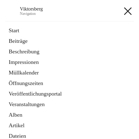
Viktorsberg
Navigation
Viktorsberg
Start
Beiträge
Gemeindepolitik
Beschreibung
1 Schnellzugriff
Impressionen
Bürgerservice
10 Schnellzugriffe
Müllkalender
Öffnungszeiten
+8
Veröffentlichungsportal
Veranstaltungen
Alben
Artikel
Hauptadresse
Dateien