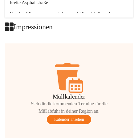
breite Asphaltstraße. 
Wenige Minuten nur, und das geschäftige Treiben der 
Talgemeinden sorgt für abwechslungsreiche Möglichkeiten.
Impressionen
+2
Müllkalender
Sieh dir die kommenden Termine für die
Müllabfuhr in deiner Region an.
Kalender ansehen