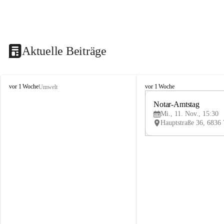
Aktuelle Beiträge
V
V
vor 1 Woche
vor 1 Woche
Umwelt
i
i
k
k
Notar-Amtstag
t
t
Mi., 11. Nov., 15:30
o
o
r
r
s
s
b
b
e
e
r
r
g
g