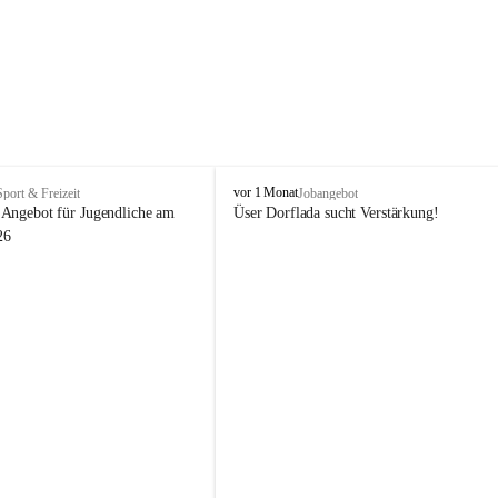
V
vor 1 Monat
Sport & Freizeit
Jobangebot
i
Angebot für Jugendliche am 
Üser Dorflada sucht Verstärkung! 
k
26
t
o
r
s
b
e
r
g