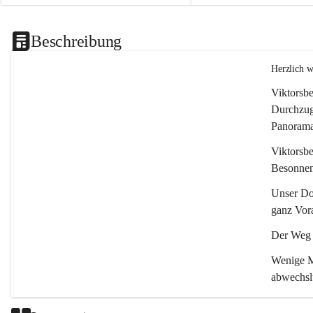
Beschreibung
Herzlich 
Viktorsbe
Durchzugs
Panoramas
Viktorsbe
Besonnenh
Unser Dor
ganz Vora
Der Weg i
Wenige Mi
abwechsl