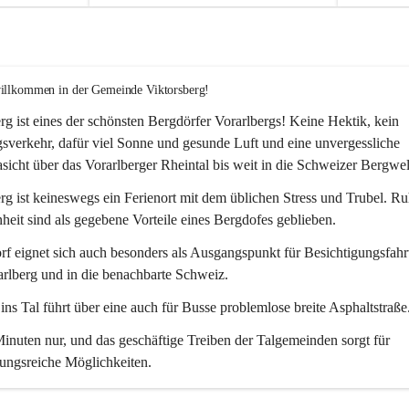
willkommen in der Gemeinde Viktorsberg!
rg ist eines der schönsten Bergdörfer Vorarlbergs! Keine Hektik, kein 
verkehr, dafür viel Sonne und gesunde Luft und eine unvergessliche 
icht über das Vorarlberger Rheintal bis weit in die Schweizer Bergwel
rg ist keineswegs ein Ferienort mit dem üblichen Stress und Trubel. R
eit sind als gegebene Vorteile eines Bergdofes geblieben. 
f eignet sich auch besonders als Ausgangspunkt für Besichtigungsfahrt
rlberg und in die benachbarte Schweiz. 
ns Tal führt über eine auch für Busse problemlose breite Asphaltstraße.
nuten nur, und das geschäftige Treiben der Talgemeinden sorgt für 
ungsreiche Möglichkeiten.