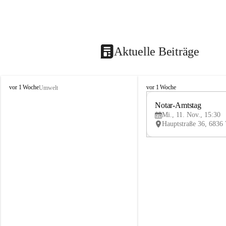
Aktuelle Beiträge
V
V
vor 1 Woche
vor 1 Woche
Umwelt
i
i
k
k
Notar-Amtstag
t
t
Mi., 11. Nov., 15:30
o
o
r
r
s
s
b
b
e
e
r
r
g
g