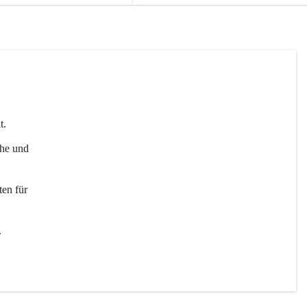
t. 
uhe und 
en für 
 