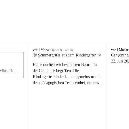
V
V
vor 1 Monat
vor 1 Monat
Kinder & Familie
i
i
🌞 Sommergrüße aus dem Kindergarten 🌞
Canyoning 
k
k
11
22. Juli 20
Heute durften wir besonderen Besuch in 
t
t
NO
o
o
Hauptstraße 36, 6836 Viktorsberg, AUT
der Gemeinde begrüßen: Die 
V
r
r
Kindergartenkinder kamen gemeinsam mit 
s
s
dem pädagogischen Team vorbei, um uns 
b
b
einen schönen Sommer zu wünschen.
e
e
r
r
Vielen Dank für diese liebe Überraschung 
g
g
und die fröhlichen Sommergrüße! Wir 
wünschen allen Kindern, ihren Familien 
sowie dem gesamten Kindergarten-Team 
erholsame, sonnige und wunderschöne 
Sommerferien. 🌼☀️