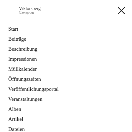
Viktorsberg
Navigation
Viktorsberg
Start
Beiträge
Gemeindepolitik
Beschreibung
1 Schnellzugriff
Impressionen
Bürgerservice
10 Schnellzugriffe
Müllkalender
Öffnungszeiten
+8
Veröffentlichungsportal
Veranstaltungen
Alben
Artikel
Hauptadresse
Dateien