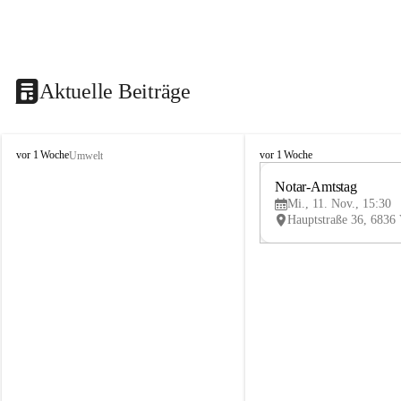
Aktuelle Beiträge
V
V
vor 1 Woche
vor 1 Woche
Umwelt
i
i
k
k
Notar-Amtstag
t
t
Mi., 11. Nov., 15:30
o
o
r
r
s
s
b
b
e
e
r
r
g
g