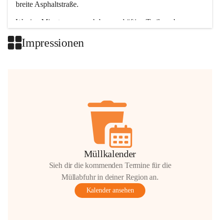
breite Asphaltstraße. 
Wenige Minuten nur, und das geschäftige Treiben der 
Talgemeinden sorgt für abwechslungsreiche Möglichkeiten.
Impressionen
+2
Müllkalender
Sieh dir die kommenden Termine für die
Müllabfuhr in deiner Region an.
Kalender ansehen