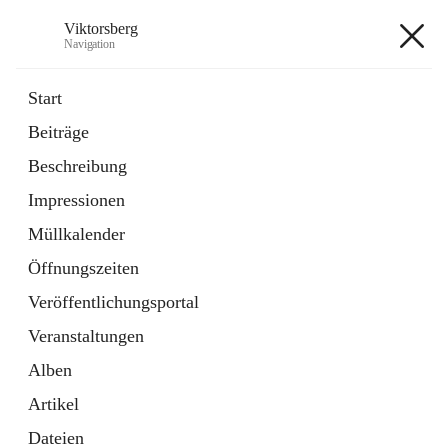
Viktorsberg
Navigation
Viktorsberg
Start
Beiträge
Gemeindepolitik
Beschreibung
1 Schnellzugriff
Impressionen
Bürgerservice
10 Schnellzugriffe
Müllkalender
Öffnungszeiten
+8
Veröffentlichungsportal
Veranstaltungen
Alben
Artikel
Hauptadresse
Dateien