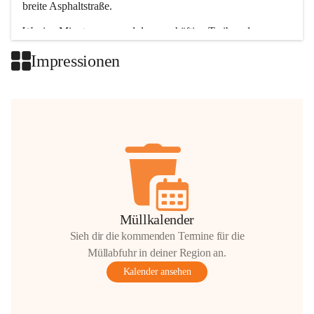
breite Asphaltstraße. 
Wenige Minuten nur, und das geschäftige Treiben der 
Talgemeinden sorgt für abwechslungsreiche Möglichkeiten.
Impressionen
+2
Müllkalender
Sieh dir die kommenden Termine für die
Müllabfuhr in deiner Region an.
Kalender ansehen