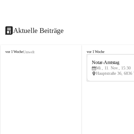
Aktuelle Beiträge
V
V
vor 1 Woche
vor 1 Woche
Umwelt
i
i
k
k
Notar-Amtstag
t
t
Mi., 11. Nov., 15:30
o
o
r
r
s
s
b
b
e
e
r
r
g
g