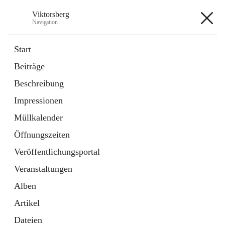
Viktorsberg
Navigation
Viktorsberg
Start
Beiträge
Gemeindepolitik
Beschreibung
1 Schnellzugriff
Impressionen
Bürgerservice
10 Schnellzugriffe
Müllkalender
Öffnungszeiten
+8
Veröffentlichungsportal
Veranstaltungen
Alben
Artikel
Hauptadresse
Dateien