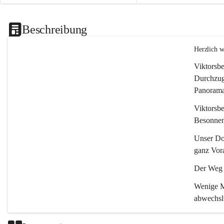
Beschreibung
Herzlich 
Viktorsbe
Durchzugs
Panoramas
Viktorsbe
Besonnenh
Unser Dor
ganz Vora
Der Weg i
Wenige Mi
abwechsl