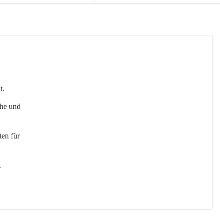
t. 
uhe und 
en für 
 