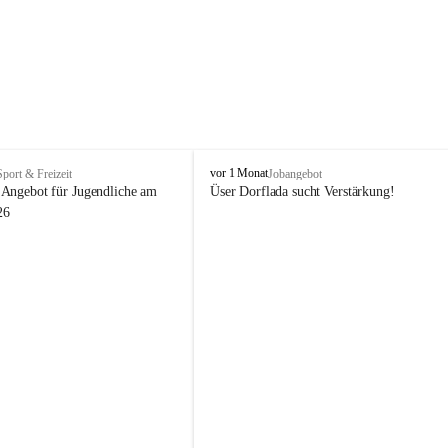
V
vor 1 Monat
Sport & Freizeit
Jobangebot
i
Angebot für Jugendliche am 
Üser Dorflada sucht Verstärkung! 
k
26
t
o
r
s
b
e
r
g