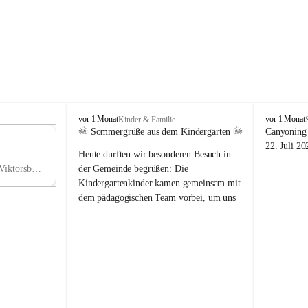
V
V
vor 1 Monat
vor 1 Monat
Kinder & Familie
i
i
🌞 Sommergrüße aus dem Kindergarten 🌞
Canyoning 
k
k
11
22. Juli 20
Heute durften wir besonderen Besuch in 
t
t
NO
o
o
Hauptstraße 36, 6836 Viktorsberg, AUT
der Gemeinde begrüßen: Die 
V
r
r
Kindergartenkinder kamen gemeinsam mit 
s
s
dem pädagogischen Team vorbei, um uns 
b
b
einen schönen Sommer zu wünschen.
e
e
r
r
Vielen Dank für diese liebe Überraschung 
g
g
und die fröhlichen Sommergrüße! Wir 
wünschen allen Kindern, ihren Familien 
sowie dem gesamten Kindergarten-Team 
erholsame, sonnige und wunderschöne 
Sommerferien. 🌼☀️