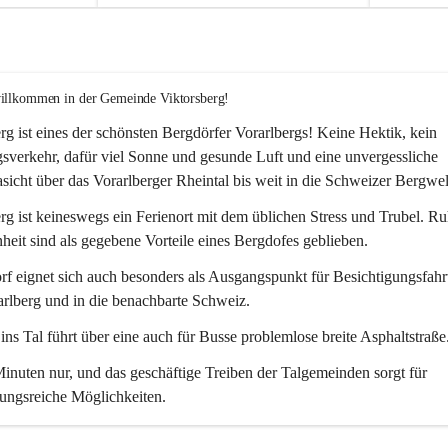
willkommen in der Gemeinde Viktorsberg!
rg ist eines der schönsten Bergdörfer Vorarlbergs! Keine Hektik, kein 
verkehr, dafür viel Sonne und gesunde Luft und eine unvergessliche 
icht über das Vorarlberger Rheintal bis weit in die Schweizer Bergwel
rg ist keineswegs ein Ferienort mit dem üblichen Stress und Trubel. R
eit sind als gegebene Vorteile eines Bergdofes geblieben. 
f eignet sich auch besonders als Ausgangspunkt für Besichtigungsfahrt
rlberg und in die benachbarte Schweiz. 
ns Tal führt über eine auch für Busse problemlose breite Asphaltstraße.
nuten nur, und das geschäftige Treiben der Talgemeinden sorgt für 
ungsreiche Möglichkeiten.