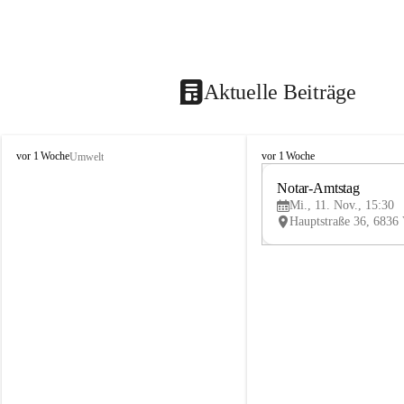
Aktuelle Beiträge
V
V
vor 1 Woche
vor 1 Woche
Umwelt
i
i
k
k
Notar-Amtstag
t
t
Mi., 11. Nov., 15:30
o
o
r
r
s
s
b
b
e
e
r
r
g
g