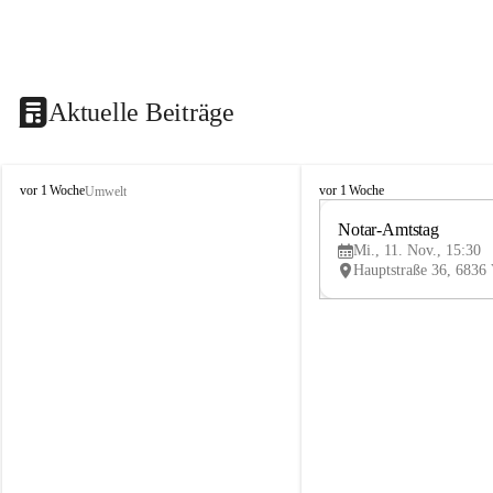
Aktuelle Beiträge
V
V
vor 1 Woche
vor 1 Woche
Umwelt
i
i
k
k
Notar-Amtstag
t
t
Mi., 11. Nov., 15:30
o
o
r
r
s
s
b
b
e
e
r
r
g
g