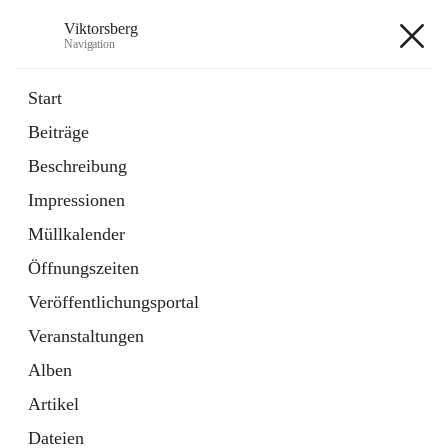
Viktorsberg
Navigation
Viktorsberg
Start
Beiträge
Gemeindepolitik
Beschreibung
1 Schnellzugriff
Impressionen
Bürgerservice
10 Schnellzugriffe
Müllkalender
Öffnungszeiten
+8
Veröffentlichungsportal
Veranstaltungen
Alben
Artikel
Hauptadresse
Dateien