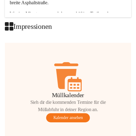
breite Asphaltstraße. 
Wenige Minuten nur, und das geschäftige Treiben der 
Talgemeinden sorgt für abwechslungsreiche Möglichkeiten.
Impressionen
+2
Müllkalender
Sieh dir die kommenden Termine für die
Müllabfuhr in deiner Region an.
Kalender ansehen