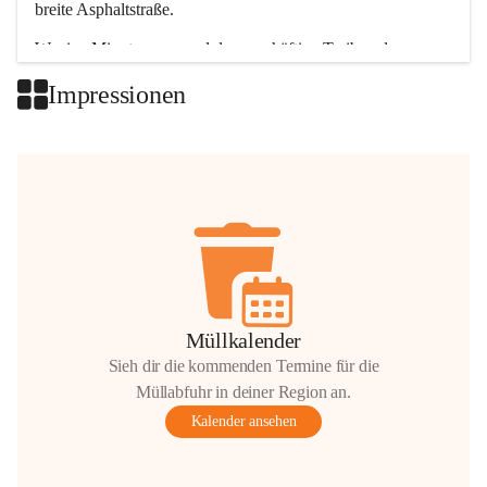
breite Asphaltstraße. 
Wenige Minuten nur, und das geschäftige Treiben der 
Talgemeinden sorgt für abwechslungsreiche Möglichkeiten.
Impressionen
+2
Müllkalender
Sieh dir die kommenden Termine für die
Müllabfuhr in deiner Region an.
Kalender ansehen