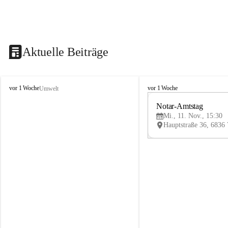
Aktuelle Beiträge
V
V
vor 1 Woche
vor 1 Woche
Umwelt
i
i
k
k
Notar-Amtstag
t
t
Mi., 11. Nov., 15:30
o
o
r
r
s
s
b
b
e
e
r
r
g
g