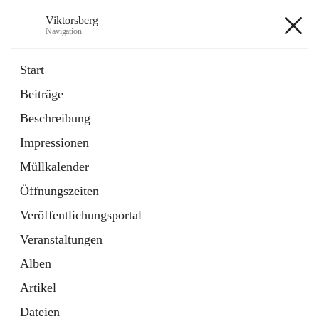
Viktorsberg
Navigation
Viktorsberg
Start
Beiträge
Gemeindepolitik
Beschreibung
1 Schnellzugriff
Impressionen
Bürgerservice
10 Schnellzugriffe
Müllkalender
Öffnungszeiten
+8
Veröffentlichungsportal
Veranstaltungen
Alben
Artikel
Hauptadresse
Dateien