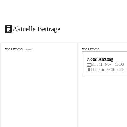
Aktuelle Beiträge
V
V
vor 1 Woche
vor 1 Woche
Umwelt
i
i
k
k
Notar-Amtstag
t
t
Mi., 11. Nov., 15:30
o
o
r
r
s
s
b
b
e
e
r
r
g
g