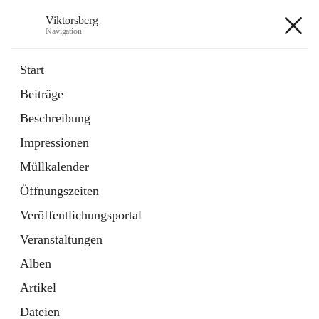
Viktorsberg
Navigation
Viktorsberg
Start
Beiträge
Gemeindepolitik
Beschreibung
1 Schnellzugriff
Impressionen
Bürgerservice
10 Schnellzugriffe
Müllkalender
Öffnungszeiten
+8
Veröffentlichungsportal
Veranstaltungen
Alben
Artikel
Hauptadresse
Dateien