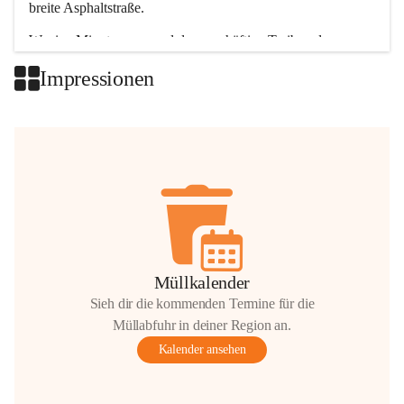
breite Asphaltstraße. 
Wenige Minuten nur, und das geschäftige Treiben der 
Talgemeinden sorgt für abwechslungsreiche Möglichkeiten.
Impressionen
+2
Müllkalender
Sieh dir die kommenden Termine für die
Müllabfuhr in deiner Region an.
Kalender ansehen