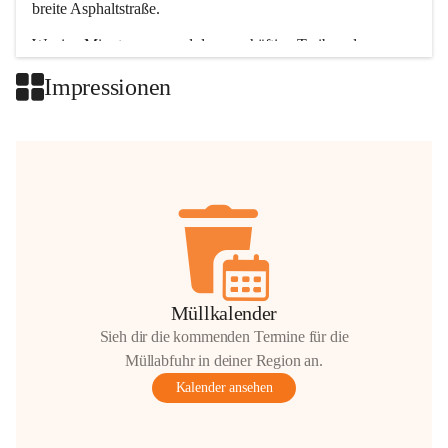
breite Asphaltstraße. 
Wenige Minuten nur, und das geschäftige Treiben der 
Talgemeinden sorgt für abwechslungsreiche Möglichkeiten.
Impressionen
+2
Müllkalender
Sieh dir die kommenden Termine für die
Müllabfuhr in deiner Region an.
Kalender ansehen