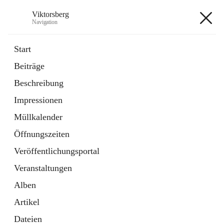
Viktorsberg
Navigation
Viktorsberg
Start
Beiträge
Gemeindepolitik
Beschreibung
1 Schnellzugriff
Impressionen
Bürgerservice
10 Schnellzugriffe
Müllkalender
Öffnungszeiten
+8
Veröffentlichungsportal
Veranstaltungen
Alben
Artikel
Hauptadresse
Dateien