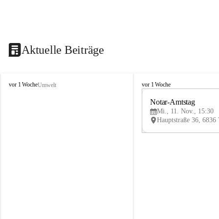
Aktuelle Beiträge
V
V
vor 1 Woche
vor 1 Woche
Umwelt
i
i
k
k
Notar-Amtstag
t
t
Mi., 11. Nov., 15:30
o
o
r
r
s
s
b
b
e
e
r
r
g
g